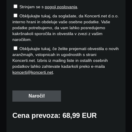
Strinjam se s
pogoji poslovanja
.
Obkljukajte tukaj, da soglašate, da Koncerti.net d.o.o.
interno hrani in obdeluje vaše osebne podatke. Vaše
podatke potrebujemo, da vam lahko posredujemo
kakršnakoli sporočila in obvestila v zvezi z vašim
naročilom.
Obkljukajte tukaj, če želite prejemati obvestila o novih
aranžmajih, vstopnicah in ugodnostih s strani
Koncerti.net. Izbris iz mailing liste in ostalih osebnih
podatkov lahko zahtevate kadarkoli preko e-maila
koncerti@koncerti.net
.
Cena prevoza: 68,99 EUR