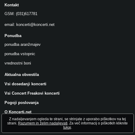
Kontakt
GSM: (031)617781
email:
koncerti@koncerti.net
Ponudba
ponudba aranžmajev
ponudba vstopnic
vrednostni boni
Aktualna obvestila
Vsi dosedanji koncerti
Vsi Concert Freakovi koncerti
Pogoji poslovanja
O Koncerti.net
Z nadaljevanjem ogleda te strani, se strinjate z uporabo piškotkov na tej
Všečkajte nas na FB!
strani.
Razumem in želim nadaljevati
. Za več informacij o piškotkih kliknite
tukaj
.