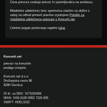
Cena prevoza vsebuje prevoz in spremljevalca na avtobusu.
Mladoletni udeleženci brez spremstva staršev so dolžni s
seboj na odhod prinesti pravilno izpolnjeno
Potrdilo za
mladoletne udeležence potovanj s Koncerti.net
.
Celotne pogoje poslovanja najdete
tukaj
.
Koncerti.net
prevozi na koncerte
prodaja vstopnic
Koncerti.net d.o.o.
Drožanjska cesta 96
8290 Sevnica
ID št. za DDV: SI71025456
IBAN: SI56 6100 0002 7326 605
SWIFT: HDELSI22