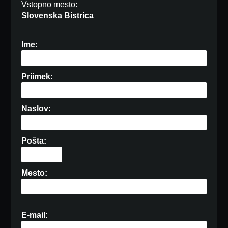
Vstopno mesto:
Slovenska Bistrica
Ime:
Priimek:
Naslov:
Pošta:
Mesto:
E-mail: