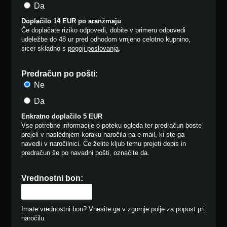
Da
Doplačilo 14 EUR po aranžmaju
Če doplačate riziko odpovedi, dobite v primeru odpovedi
udeležbe do 48 ur pred odhodom vrnjeno celotno kupnino,
sicer skladno s
pogoji poslovanja
.
Predračun po pošti:
Ne
Da
Enkratno doplačilo 5 EUR
Vse potrebne informacije o poteku ogleda ter predračun boste
prejeli v naslednjem koraku naročila na e-mail, ki ste ga
navedli v naročilnici. Če želite kljub temu prejeti dopis in
predračun še po navadni pošti, označite da.
Vrednostni bon:
Imate vrednostni bon? Vnesite ga v zgornje polje za popust pri
naročilu.