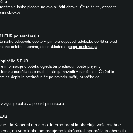
čila
anžmaje lahko plačate na dva ali štiri obroke. Če to želite, označite
jenih obrokov.
 21 EUR po aranžmaju
e riziko odpovedi, dobite v primeru odpovedi udeležbe do 48 ur pred
njeno celotno kupnino, sicer skladno s
pogoji poslovanja
.
doplačilo 5 EUR
e informacije o poteku ogleda ter predračun boste prejeli v
koraku naročila na e-mail, ki ste ga navedli v naročilnici. Če želite
prejeti dopis in predračun še po navadni pošti, označite da.
 zgornje polje za popust pri naročilu.
anja
.
ate, da Koncerti.net d.o.o. interno hrani in obdeluje vaše osebne
jemo, da vam lahko posredujemo kakršnakoli sporočila in obvestila