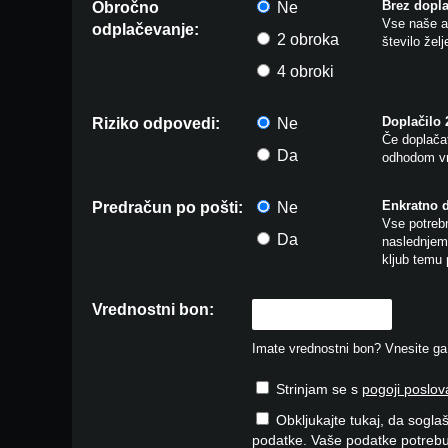
Brez dopla
Obročno
Ne
Vse naše ar
odplačevanje:
2 obroka
število žel
4 obroki
Doplačilo
Riziko odpovedi:
Ne
Če doplačat
Da
odhodom vr
Enkratno 
Predračun po pošti:
Ne
Vse potrebn
Da
naslednjem 
kljub temu 
Vrednostni bon:
Imate vrednostni bon? Vnesite ga v
Strinjam se s
pogoji poslov
Obkljukajte tukaj, da soglaš
podatke. Vaše podatke potrebu