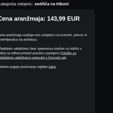
ategorija vstopnic:
sedišča na tribuni
Cena aranžmaja: 143,99 EUR
ena aranžmaja vsebuje eno vstopnico za koncert, prevoz in
premljevalca na avtobusu.
ladoletni udeleženci brez spremstva staršev so dolžni s
eboj na odhod prinesti pravilno izpolnjeno
Potrdilo za
ladoletne udeležence potovanj s Koncerti.net
.
elotne pogoje poslovanja najdete
tukaj
.