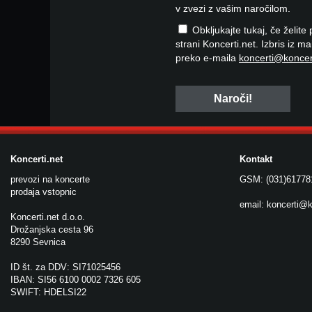
v zvezi z vašim naročilom.
Obkljukajte tukaj, če želite
strani Koncerti.net. Izbris iz m
preko e-maila
koncerti@koncer
Koncerti.net
Kontakt
prevozi na koncerte
GSM: (031)61778
prodaja vstopnic
email:
koncerti@k
Koncerti.net d.o.o.
Drožanjska cesta 96
8290 Sevnica
ID št. za DDV: SI71025456
IBAN: SI56 6100 0002 7326 605
SWIFT: HDELSI22