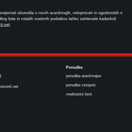
 prejemati obvestila o novih aranžmajih, vstopnicah in ugodnostih s
ailing liste in ostalih osebnih podatkov lahko zahtevate kadarkoli
ti.net
.
Ponudba
1
ponudba aranžmajev
ponudba vstopnic
oncerti.net
vrednostni boni