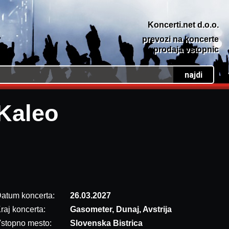
Koncerti.net d.o.o.
prevozi na koncerte
prodaja vstopnic
Kaleo
atum koncerta:
26.03.2027
raj koncerta:
Gasometer, Dunaj, Avstrija
stopno mesto:
Slovenska Bistrica