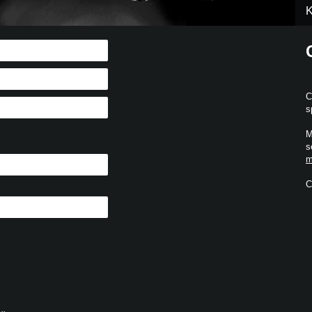
K
C
s
M
s
m
C