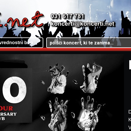
vrednostni bon
D
K
V