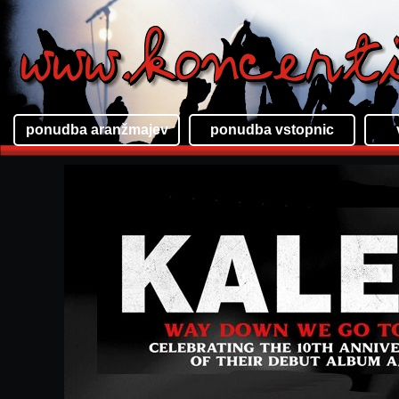
ponudba aranžmajev
ponudba vstopnic