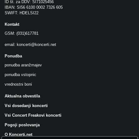
ID št. za DDV: SI71025456
IBAN: SI56 6100 0002 7326 605
SWIFT: HDELSI22
Kontakt
GSM: (031)617781
email:
koncerti@koncerti.net
Ponudba
ponudba aranžmajev
ponudba vstopnic
vrednostni boni
Aktualna obvestila
Vsi dosedanji koncerti
Vsi Concert Freakovi koncerti
Pogoji poslovanja
O Koncerti.net