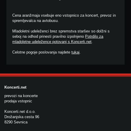
Cena aranžmaja vsebuje eno vstopnico za koncert, prevoz in
spremljevalca na avtobusu.
Mladoletni udeleženci brez spremstva staršev so dolžni s
seboj na odhod prinesti pravilno izpolnjeno
Potrdilo za
mladoletne udeležence potovanj s Koncerti.net
.
Celotne pogoje poslovanja najdete
tukaj
.
Koncerti.net
prevozi na koncerte
prodaja vstopnic
Koncerti.net d.o.o.
Drožanjska cesta 96
8290 Sevnica