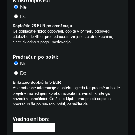
Riziko odpovedi:
Ne
Da
Doplačilo 28 EUR po aranžmaju
Če doplačate riziko odpovedi, dobite v primeru odpovedi
udeležbe do 48 ur pred odhodom vrnjeno celotno kupnino,
sicer skladno s
pogoji poslovanja
.
Predračun po pošti:
Ne
Da
Enkratno doplačilo 5 EUR
Vse potrebne informacije o poteku ogleda ter predračun boste
prejeli v naslednjem koraku naročila na e-mail, ki ste ga
navedli v naročilnici. Če želite kljub temu prejeti dopis in
predračun še po navadni pošti, označite da.
Vrednostni bon: