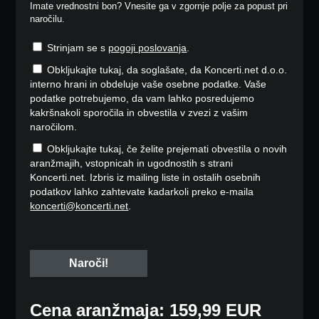
Imate vrednostni bon? Vnesite ga v zgornje polje za popust pri
naročilu.
Strinjam se s
pogoji poslovanja
.
Obkljukajte tukaj, da soglašate, da Koncerti.net d.o.o.
interno hrani in obdeluje vaše osebne podatke. Vaše
podatke potrebujemo, da vam lahko posredujemo
kakršnakoli sporočila in obvestila v zvezi z vašim
naročilom.
Obkljukajte tukaj, če želite prejemati obvestila o novih
aranžmajih, vstopnicah in ugodnostih s strani
Koncerti.net. Izbris iz mailing liste in ostalih osebnih
podatkov lahko zahtevate kadarkoli preko e-maila
koncerti@koncerti.net
.
Cena aranžmaja: 159,99 EUR