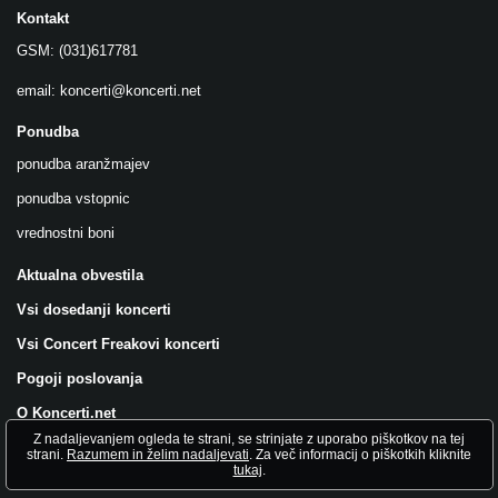
Kontakt
GSM: (031)617781
email:
koncerti@koncerti.net
Ponudba
ponudba aranžmajev
ponudba vstopnic
vrednostni boni
Aktualna obvestila
Vsi dosedanji koncerti
Vsi Concert Freakovi koncerti
Pogoji poslovanja
O Koncerti.net
Z nadaljevanjem ogleda te strani, se strinjate z uporabo piškotkov na tej
Všečkajte nas na FB!
strani.
Razumem in želim nadaljevati
. Za več informacij o piškotkih kliknite
tukaj
.