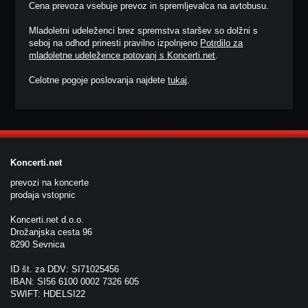
Cena prevoza vsebuje prevoz in spremljevalca na avtobusu.
Mladoletni udeleženci brez spremstva staršev so dolžni s
seboj na odhod prinesti pravilno izpolnjeno
Potrdilo za
mladoletne udeležence potovanj s Koncerti.net
.
Celotne pogoje poslovanja najdete
tukaj
.
Koncerti.net
prevozi na koncerte
prodaja vstopnic
Koncerti.net d.o.o.
Drožanjska cesta 96
8290 Sevnica
ID št. za DDV: SI71025456
IBAN: SI56 6100 0002 7326 605
SWIFT: HDELSI22