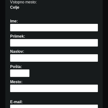
Vstopno mesto:
Celje
Ime:
Priimek:
Naslov:
Pošta:
Mesto:
E-mail: