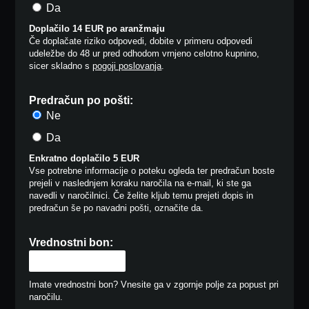
Da
Doplačilo 14 EUR po aranžmaju
Če doplačate riziko odpovedi, dobite v primeru odpovedi
udeležbe do 48 ur pred odhodom vrnjeno celotno kupnino,
sicer skladno s
pogoji poslovanja
.
Predračun po pošti:
Ne
Da
Enkratno doplačilo 5 EUR
Vse potrebne informacije o poteku ogleda ter predračun boste
prejeli v naslednjem koraku naročila na e-mail, ki ste ga
navedli v naročilnici. Če želite kljub temu prejeti dopis in
predračun še po navadni pošti, označite da.
Vrednostni bon:
Imate vrednostni bon? Vnesite ga v zgornje polje za popust pri
naročilu.