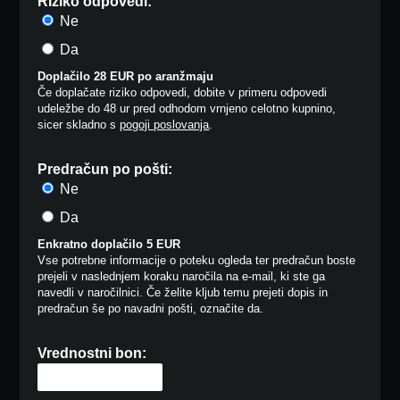
Riziko odpovedi:
Ne
Da
Doplačilo 28 EUR po aranžmaju
Če doplačate riziko odpovedi, dobite v primeru odpovedi
udeležbe do 48 ur pred odhodom vrnjeno celotno kupnino,
sicer skladno s
pogoji poslovanja
.
Predračun po pošti:
Ne
Da
Enkratno doplačilo 5 EUR
Vse potrebne informacije o poteku ogleda ter predračun boste
prejeli v naslednjem koraku naročila na e-mail, ki ste ga
navedli v naročilnici. Če želite kljub temu prejeti dopis in
predračun še po navadni pošti, označite da.
Vrednostni bon: