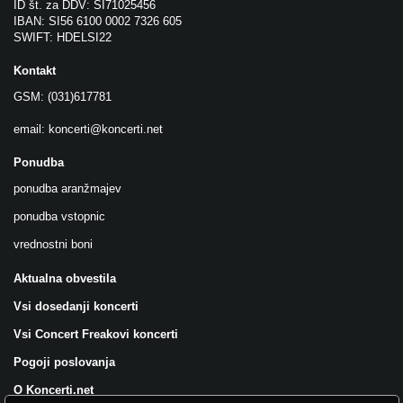
ID št. za DDV: SI71025456
IBAN: SI56 6100 0002 7326 605
SWIFT: HDELSI22
Kontakt
GSM: (031)617781
email:
koncerti@koncerti.net
Ponudba
ponudba aranžmajev
ponudba vstopnic
vrednostni boni
Aktualna obvestila
Vsi dosedanji koncerti
Vsi Concert Freakovi koncerti
Pogoji poslovanja
O Koncerti.net