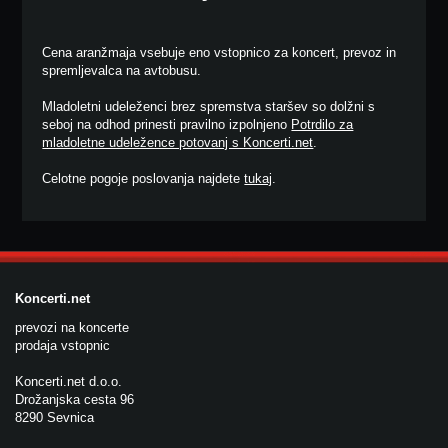
Cena aranžmaja vsebuje eno vstopnico za koncert, prevoz in
spremljevalca na avtobusu.
Mladoletni udeleženci brez spremstva staršev so dolžni s
seboj na odhod prinesti pravilno izpolnjeno
Potrdilo za
mladoletne udeležence potovanj s Koncerti.net
.
Celotne pogoje poslovanja najdete
tukaj
.
Koncerti.net
prevozi na koncerte
prodaja vstopnic
Koncerti.net d.o.o.
Drožanjska cesta 96
8290 Sevnica