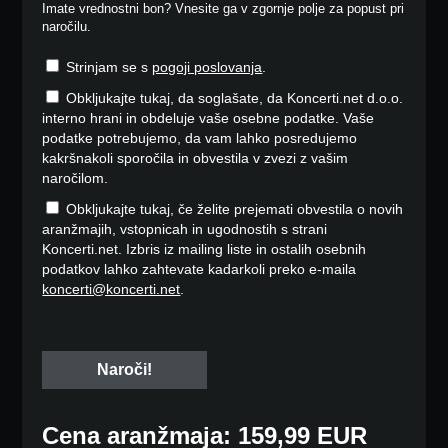
Imate vrednostni bon? Vnesite ga v zgornje polje za popust pri
naročilu.
Strinjam se s
pogoji poslovanja
.
Obkljukajte tukaj, da soglašate, da Koncerti.net d.o.o.
interno hrani in obdeluje vaše osebne podatke. Vaše
podatke potrebujemo, da vam lahko posredujemo
kakršnakoli sporočila in obvestila v zvezi z vašim
naročilom.
Obkljukajte tukaj, če želite prejemati obvestila o novih
aranžmajih, vstopnicah in ugodnostih s strani
Koncerti.net. Izbris iz mailing liste in ostalih osebnih
podatkov lahko zahtevate kadarkoli preko e-maila
koncerti@koncerti.net
.
Cena aranžmaja: 159,99 EUR