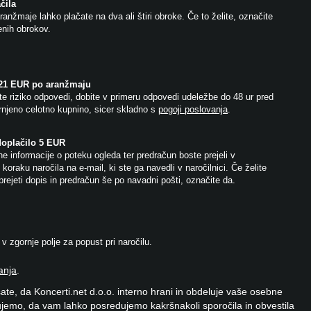
čila
anžmaje lahko plačate na dva ali štiri obroke. Če to želite, označite
jenih obrokov.
 21 EUR po aranžmaju
e riziko odpovedi, dobite v primeru odpovedi udeležbe do 48 ur pred
njeno celotno kupnino, sicer skladno s
pogoji poslovanja
.
doplačilo 5 EUR
e informacije o poteku ogleda ter predračun boste prejeli v
koraku naročila na e-mail, ki ste ga navedli v naročilnici. Če želite
prejeti dopis in predračun še po navadni pošti, označite da.
 zgornje polje za popust pri naročilu.
anja
.
ate, da Koncerti.net d.o.o. interno hrani in obdeluje vaše osebne
jemo, da vam lahko posredujemo kakršnakoli sporočila in obvestila