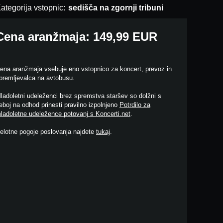
ategorija vstopnic:
sedišča na zgornji tribuni
Cena aranžmaja: 149,99 EUR
ena aranžmaja vsebuje eno vstopnico za koncert, prevoz in
premljevalca na avtobusu.
ladoletni udeleženci brez spremstva staršev so dolžni s
eboj na odhod prinesti pravilno izpolnjeno
Potrdilo za
ladoletne udeležence potovanj s Koncerti.net
.
elotne pogoje poslovanja najdete
tukaj
.