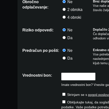
Brez dopla
Obročno
Ne
Vse naše ar
odplačevanje:
2 obroka
število žel
4 obroki
Doplačilo
Riziko odpovedi:
Ne
Če doplačat
Da
odhodom vr
Enkratno 
Predračun po pošti:
Ne
Vse potrebn
Da
naslednjem 
kljub temu 
Vrednostni bon:
Imate vrednostni bon? Vnesite ga v
Strinjam se s
pogoji poslov
Obkljukajte tukaj, da soglaš
podatke. Vaše podatke potrebu