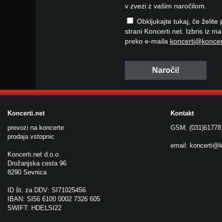
v zvezi z vašim naročilom.
Obkljukajte tukaj, če želite
strani Koncerti.net. Izbris iz m
preko e-maila
koncerti@koncer
Koncerti.net
Kontakt
prevozi na koncerte
GSM: (031)61778
prodaja vstopnic
email:
koncerti@k
Koncerti.net d.o.o.
Drožanjska cesta 96
8290 Sevnica
ID št. za DDV: SI71025456
IBAN: SI56 6100 0002 7326 605
SWIFT: HDELSI22