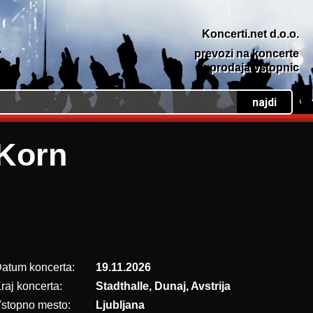
Koncerti.net d.o.o.
prevozi na koncerte
prodaja vstopnic
Korn
atum koncerta:
19.11.2026
raj koncerta:
Stadthalle, Dunaj, Avstrija
stopno mesto:
Ljubljana