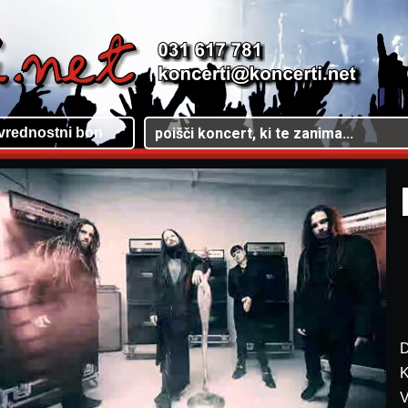
vrednostni bon
D
K
V