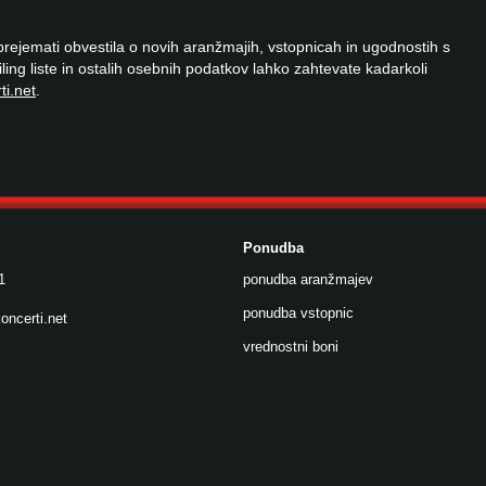
 prejemati obvestila o novih aranžmajih, vstopnicah in ugodnostih s
ailing liste in ostalih osebnih podatkov lahko zahtevate kadarkoli
ti.net
.
Ponudba
1
ponudba aranžmajev
ponudba vstopnic
oncerti.net
vrednostni boni