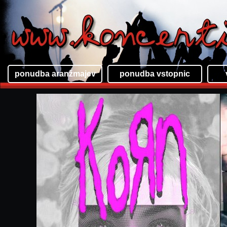
ponudba aranžmajev
ponudba vstopnic