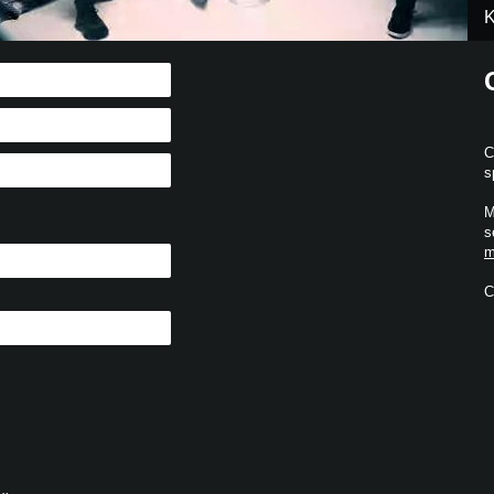
K
C
s
M
s
m
C