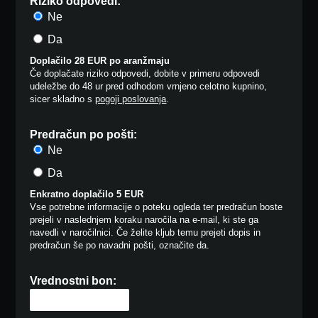
Riziko odpovedi:
Ne
Da
Doplačilo 28 EUR po aranžmaju
Če doplačate riziko odpovedi, dobite v primeru odpovedi
udeležbe do 48 ur pred odhodom vrnjeno celotno kupnino,
sicer skladno s
pogoji poslovanja
.
Predračun po pošti:
Ne
Da
Enkratno doplačilo 5 EUR
Vse potrebne informacije o poteku ogleda ter predračun boste
prejeli v naslednjem koraku naročila na e-mail, ki ste ga
navedli v naročilnici. Če želite kljub temu prejeti dopis in
predračun še po navadni pošti, označite da.
Vrednostni bon: