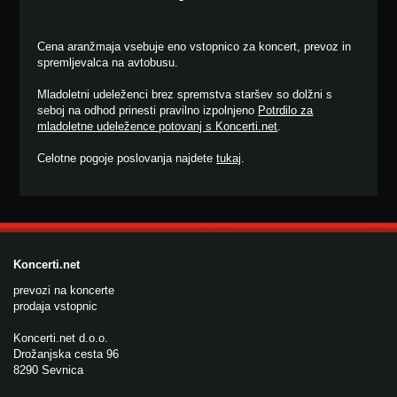
Cena aranžmaja vsebuje eno vstopnico za koncert, prevoz in
spremljevalca na avtobusu.
Mladoletni udeleženci brez spremstva staršev so dolžni s
seboj na odhod prinesti pravilno izpolnjeno
Potrdilo za
mladoletne udeležence potovanj s Koncerti.net
.
Celotne pogoje poslovanja najdete
tukaj
.
Koncerti.net
prevozi na koncerte
prodaja vstopnic
Koncerti.net d.o.o.
Drožanjska cesta 96
8290 Sevnica