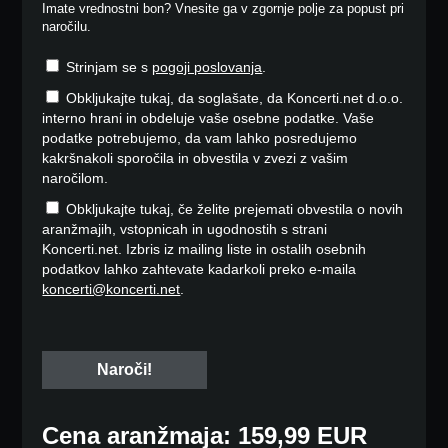
Imate vrednostni bon? Vnesite ga v zgornje polje za popust pri
naročilu.
Strinjam se s
pogoji poslovanja
.
Obkljukajte tukaj, da soglašate, da Koncerti.net d.o.o.
interno hrani in obdeluje vaše osebne podatke. Vaše
podatke potrebujemo, da vam lahko posredujemo
kakršnakoli sporočila in obvestila v zvezi z vašim
naročilom.
Obkljukajte tukaj, če želite prejemati obvestila o novih
aranžmajih, vstopnicah in ugodnostih s strani
Koncerti.net. Izbris iz mailing liste in ostalih osebnih
podatkov lahko zahtevate kadarkoli preko e-maila
koncerti@koncerti.net
.
Cena aranžmaja: 159,99 EUR