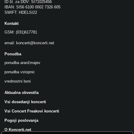
ID št. za DDV: SI71025456
IBAN: SI56 6100 0002 7326 605
SWIFT: HDELSI22
Kontakt
GSM: (031)617781
email:
koncerti@koncerti.net
Ponudba
ponudba aranžmajev
ponudba vstopnic
vrednostni boni
Aktualna obvestila
Vsi dosedanji koncerti
Vsi Concert Freakovi koncerti
Pogoji poslovanja
O Koncerti.net