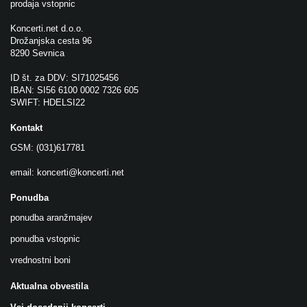
prodaja vstopnic
Koncerti.net d.o.o.
Drožanjska cesta 96
8290 Sevnica
ID št. za DDV: SI71025456
IBAN: SI56 6100 0002 7326 605
SWIFT: HDELSI22
Kontakt
GSM: (031)617781
email:
koncerti@koncerti.net
Ponudba
ponudba aranžmajev
ponudba vstopnic
vrednostni boni
Aktualna obvestila