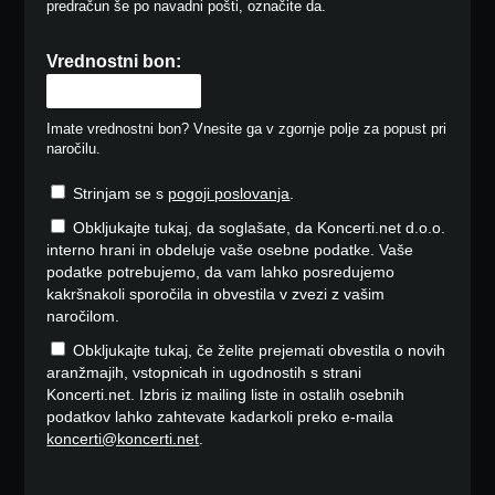
predračun še po navadni pošti, označite da.
Vrednostni bon:
Imate vrednostni bon? Vnesite ga v zgornje polje za popust pri
naročilu.
Strinjam se s
pogoji poslovanja
.
Obkljukajte tukaj, da soglašate, da Koncerti.net d.o.o.
interno hrani in obdeluje vaše osebne podatke. Vaše
podatke potrebujemo, da vam lahko posredujemo
kakršnakoli sporočila in obvestila v zvezi z vašim
naročilom.
Obkljukajte tukaj, če želite prejemati obvestila o novih
aranžmajih, vstopnicah in ugodnostih s strani
Koncerti.net. Izbris iz mailing liste in ostalih osebnih
podatkov lahko zahtevate kadarkoli preko e-maila
koncerti@koncerti.net
.