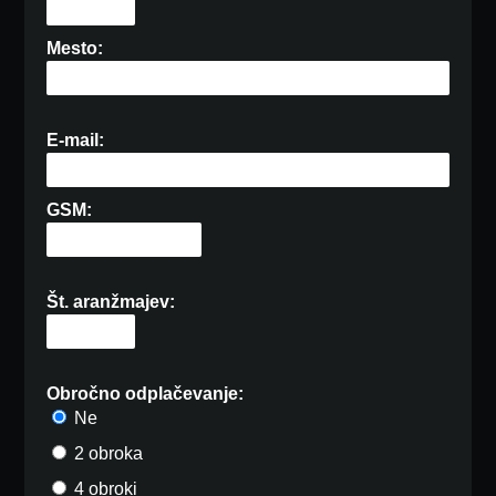
Mesto:
E-mail:
GSM:
Št. aranžmajev:
Obročno odplačevanje:
Ne
2 obroka
4 obroki