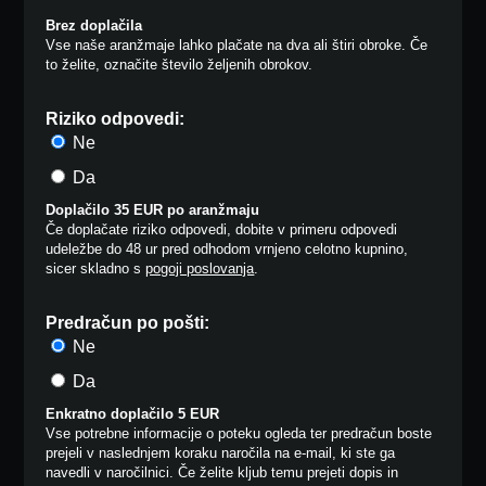
Brez doplačila
Vse naše aranžmaje lahko plačate na dva ali štiri obroke. Če
to želite, označite število željenih obrokov.
Riziko odpovedi:
Ne
Da
Doplačilo 35 EUR po aranžmaju
Če doplačate riziko odpovedi, dobite v primeru odpovedi
udeležbe do 48 ur pred odhodom vrnjeno celotno kupnino,
sicer skladno s
pogoji poslovanja
.
Predračun po pošti:
Ne
Da
Enkratno doplačilo 5 EUR
Vse potrebne informacije o poteku ogleda ter predračun boste
prejeli v naslednjem koraku naročila na e-mail, ki ste ga
navedli v naročilnici. Če želite kljub temu prejeti dopis in