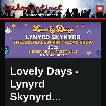
031 617 781 |
koncerti@koncerti.net
Lovely Days -
Lynyrd
Skynyrd...