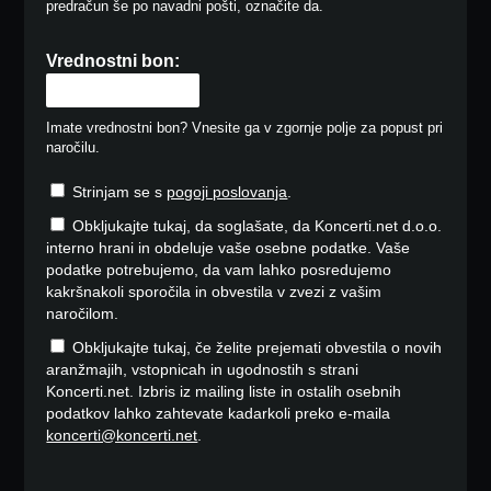
predračun še po navadni pošti, označite da.
Vrednostni bon:
Imate vrednostni bon? Vnesite ga v zgornje polje za popust pri
naročilu.
Strinjam se s
pogoji poslovanja
.
Obkljukajte tukaj, da soglašate, da Koncerti.net d.o.o.
interno hrani in obdeluje vaše osebne podatke. Vaše
podatke potrebujemo, da vam lahko posredujemo
kakršnakoli sporočila in obvestila v zvezi z vašim
naročilom.
Obkljukajte tukaj, če želite prejemati obvestila o novih
aranžmajih, vstopnicah in ugodnostih s strani
Koncerti.net. Izbris iz mailing liste in ostalih osebnih
podatkov lahko zahtevate kadarkoli preko e-maila
koncerti@koncerti.net
.