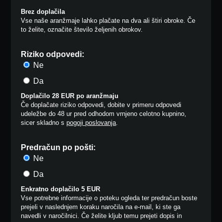
Brez doplačila
Vse naše aranžmaje lahko plačate na dva ali štiri obroke. Če
to želite, označite število željenih obrokov.
Riziko odpovedi:
Ne
Da
Doplačilo 28 EUR po aranžmaju
Če doplačate riziko odpovedi, dobite v primeru odpovedi
udeležbe do 48 ur pred odhodom vrnjeno celotno kupnino,
sicer skladno s
pogoji poslovanja
.
Predračun po pošti:
Ne
Da
Enkratno doplačilo 5 EUR
Vse potrebne informacije o poteku ogleda ter predračun boste
prejeli v naslednjem koraku naročila na e-mail, ki ste ga
navedli v naročilnici. Če želite kljub temu prejeti dopis in