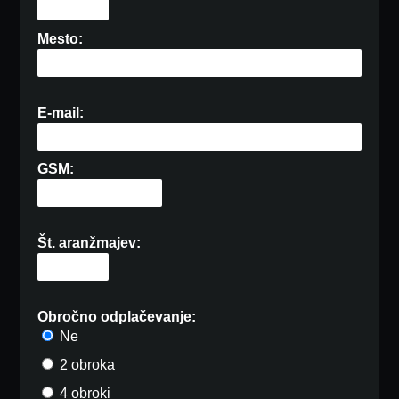
Mesto:
E-mail:
GSM:
Št. aranžmajev:
Obročno odplačevanje:
Ne
2 obroka
4 obroki