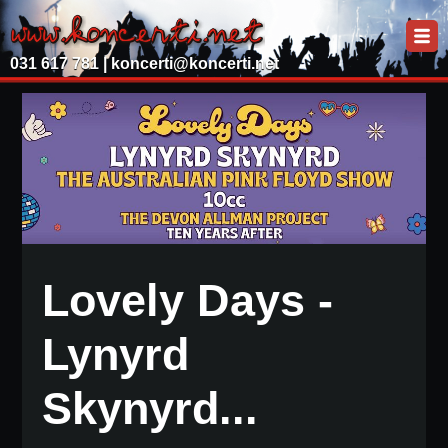
031 617 781 |
koncerti@koncerti.net
Lovely Days -
Lynyrd
Skynyrd...