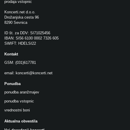
prodaja vstopnic
Koncerti.net d.o.o.
Drožanjska cesta 96
8290 Sevnica
ID št. za DDV: SI71025456
IBAN: SI56 6100 0002 7326 605
SWIFT: HDELSI22
Kontakt
GSM: (031)617781
email:
koncerti@koncerti.net
Ponudba
ponudba aranžmajev
ponudba vstopnic
vrednostni boni
Aktualna obvestila