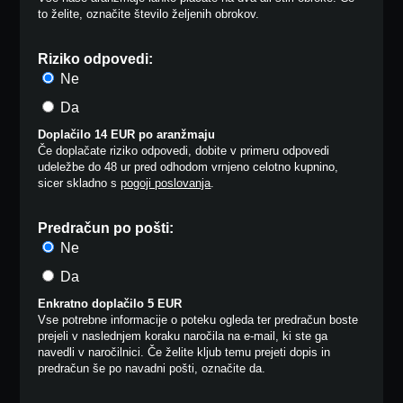
to želite, označite število željenih obrokov.
Riziko odpovedi:
Ne
Da
Doplačilo 14 EUR po aranžmaju
Če doplačate riziko odpovedi, dobite v primeru odpovedi
udeležbe do 48 ur pred odhodom vrnjeno celotno kupnino,
sicer skladno s
pogoji poslovanja
.
Predračun po pošti:
Ne
Da
Enkratno doplačilo 5 EUR
Vse potrebne informacije o poteku ogleda ter predračun boste
prejeli v naslednjem koraku naročila na e-mail, ki ste ga
navedli v naročilnici. Če želite kljub temu prejeti dopis in
predračun še po navadni pošti, označite da.