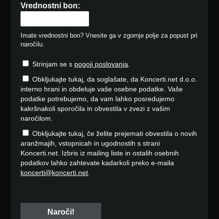
Vrednostni bon:
Imate vrednostni bon? Vnesite ga v zgornje polje za popust pri
naročilu.
Strinjam se s
pogoji poslovanja
.
Obkljukajte tukaj, da soglašate, da Koncerti.net d.o.o.
interno hrani in obdeluje vaše osebne podatke. Vaše
podatke potrebujemo, da vam lahko posredujemo
kakršnakoli sporočila in obvestila v zvezi z vašim
naročilom.
Obkljukajte tukaj, če želite prejemati obvestila o novih
aranžmajih, vstopnicah in ugodnostih s strani
Koncerti.net. Izbris iz mailing liste in ostalih osebnih
podatkov lahko zahtevate kadarkoli preko e-maila
koncerti@koncerti.net
.