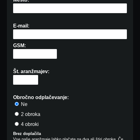
E-mail:
GSM:
Št. aranžmajev:
Obročno odplačevanje:
Ne
2 obroka
4 obroki
Brez doplačila
Vse naše aranžmaje lahko plačate na dva ali štiri obroke. Če