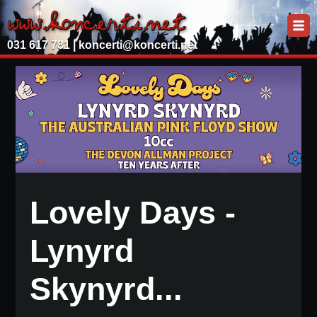
031 617 781 |
koncerti@koncerti.net
Lovely Days -
Lynyrd
Skynyrd...