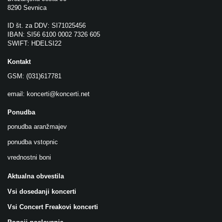
8290 Sevnica
ID št. za DDV: SI71025456
IBAN: SI56 6100 0002 7326 605
SWIFT: HDELSI22
Kontakt
GSM: (031)617781
email:
koncerti@koncerti.net
Ponudba
ponudba aranžmajev
ponudba vstopnic
vrednostni boni
Aktualna obvestila
Vsi dosedanji koncerti
Vsi Concert Freakovi koncerti