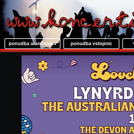
ponudba aranžmajev
ponudba vstopnic