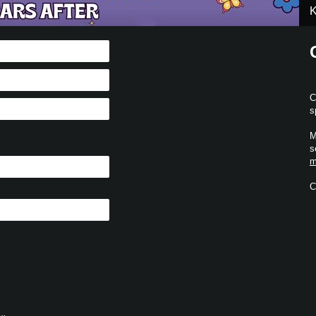
K
C
s
M
s
m
C