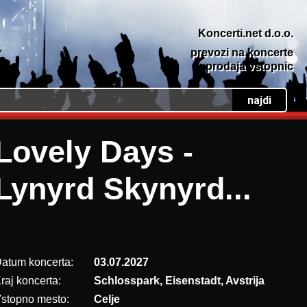
Koncerti.net d.o.o.
prevozi na koncerte
prodaja vstopnic
Lovely Days -
Lynyrd Skynyrd...
atum koncerta:
03.07.2027
raj koncerta:
Schlosspark, Eisenstadt, Avstrija
stopno mesto:
Celje