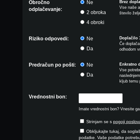
Brez dopla
Obročno
Ne
Vse naše ar
odplačevanje:
2 obroka
število žel
4 obroki
Doplačilo
Riziko odpovedi:
Ne
Če doplačat
Da
odhodom vr
Enkratno 
Predračun po pošti:
Ne
Vse potrebn
Da
naslednjem 
kljub temu 
Vrednostni bon:
Imate vrednostni bon? Vnesite ga v
Strinjam se s
pogoji poslov
Obkljukajte tukaj, da soglaš
podatke. Vaše podatke potrebu