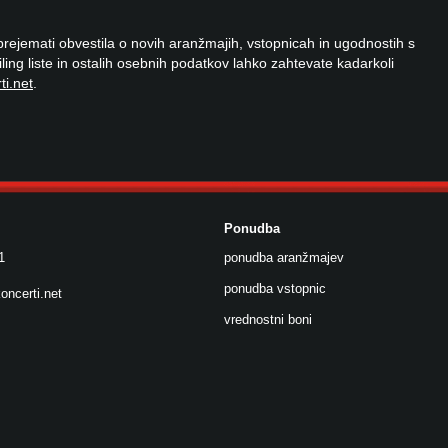
 prejemati obvestila o novih aranžmajih, vstopnicah in ugodnostih s
ailing liste in ostalih osebnih podatkov lahko zahtevate kadarkoli
ti.net
.
Ponudba
1
ponudba aranžmajev
ponudba vstopnic
oncerti.net
vrednostni boni