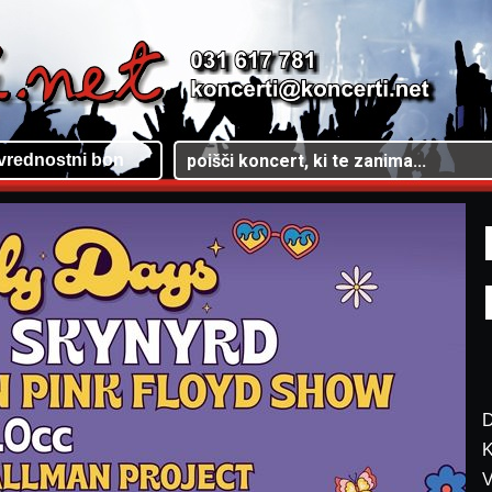
vrednostni bon
D
K
V