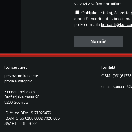
v zvezi z vašim naročilom.
Obkljukajte tukaj, če želite
strani Koncerti.net. Izbris iz m
preko e-maila
koncerti@koncer
Koncerti.net
Kontakt
prevozi na koncerte
GSM: (031)61778
prodaja vstopnic
email:
koncerti@k
Koncerti.net d.o.o.
Drožanjska cesta 96
8290 Sevnica
ID št. za DDV: SI71025456
IBAN: SI56 6100 0002 7326 605
SWIFT: HDELSI22