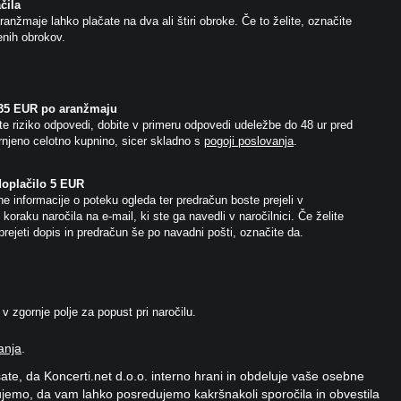
čila
anžmaje lahko plačate na dva ali štiri obroke. Če to želite, označite
jenih obrokov.
 35 EUR po aranžmaju
e riziko odpovedi, dobite v primeru odpovedi udeležbe do 48 ur pred
njeno celotno kupnino, sicer skladno s
pogoji poslovanja
.
doplačilo 5 EUR
e informacije o poteku ogleda ter predračun boste prejeli v
koraku naročila na e-mail, ki ste ga navedli v naročilnici. Če želite
prejeti dopis in predračun še po navadni pošti, označite da.
 zgornje polje za popust pri naročilu.
anja
.
ate, da Koncerti.net d.o.o. interno hrani in obdeluje vaše osebne
jemo, da vam lahko posredujemo kakršnakoli sporočila in obvestila