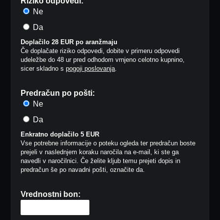
Riziko odpovedi:
Ne
Da
Doplačilo 28 EUR po aranžmaju
Če doplačate riziko odpovedi, dobite v primeru odpovedi
udeležbe do 48 ur pred odhodom vrnjeno celotno kupnino,
sicer skladno s
pogoji poslovanja
.
Predračun po pošti:
Ne
Da
Enkratno doplačilo 5 EUR
Vse potrebne informacije o poteku ogleda ter predračun boste
prejeli v naslednjem koraku naročila na e-mail, ki ste ga
navedli v naročilnici. Če želite kljub temu prejeti dopis in
predračun še po navadni pošti, označite da.
Vrednostni bon: