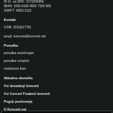
ID št. za DDV: SI71025456
IBAN: SI56 6100 0002 7326 605
SWIFT: HDELSI22
Kontakt
GSM: (031)617781
email:
koncerti@koncerti.net
Ponudba
ponudba aranžmajev
ponudba vstopnic
vrednostni boni
Aktualna obvestila
Vsi dosedanji koncerti
Vsi Concert Freakovi koncerti
Pogoji poslovanja
O Koncerti.net