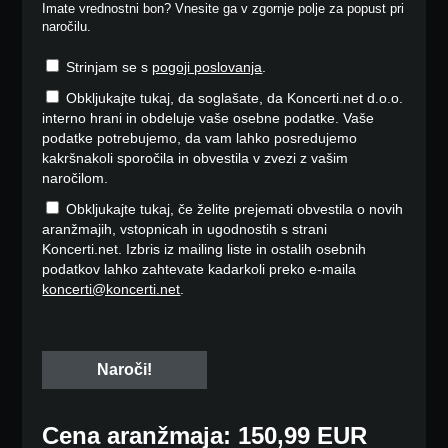
Imate vrednostni bon? Vnesite ga v zgornje polje za popust pri
naročilu.
Strinjam se s
pogoji poslovanja
.
Obkljukajte tukaj, da soglašate, da Koncerti.net d.o.o.
interno hrani in obdeluje vaše osebne podatke. Vaše
podatke potrebujemo, da vam lahko posredujemo
kakršnakoli sporočila in obvestila v zvezi z vašim
naročilom.
Obkljukajte tukaj, če želite prejemati obvestila o novih
aranžmajih, vstopnicah in ugodnostih s strani
Koncerti.net. Izbris iz mailing liste in ostalih osebnih
podatkov lahko zahtevate kadarkoli preko e-maila
koncerti@koncerti.net
.
Cena aranžmaja: 150,99 EUR