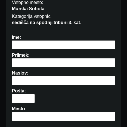
Vstopno mesto:
Murska Sobota
Kategorija vstopnic:
sedišča na spodnji tribuni 3. kat.
Ime:
Priimek:
Naslov:
Pošta:
Mesto: