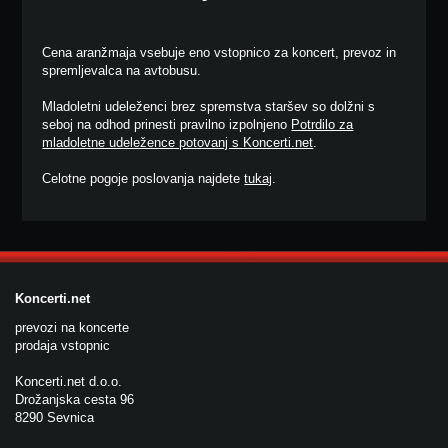
Cena aranžmaja vsebuje eno vstopnico za koncert, prevoz in
spremljevalca na avtobusu.
Mladoletni udeleženci brez spremstva staršev so dolžni s
seboj na odhod prinesti pravilno izpolnjeno
Potrdilo za
mladoletne udeležence potovanj s Koncerti.net
.
Celotne pogoje poslovanja najdete
tukaj
.
Koncerti.net
prevozi na koncerte
prodaja vstopnic
Koncerti.net d.o.o.
Drožanjska cesta 96
8290 Sevnica