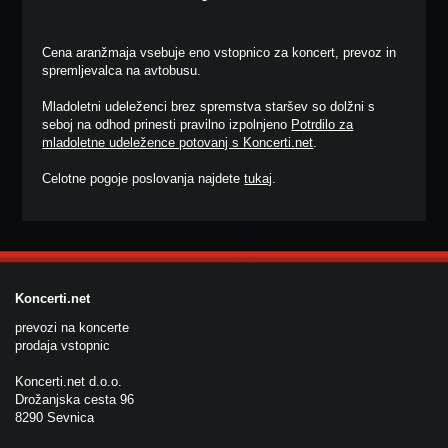
Cena aranžmaja vsebuje eno vstopnico za koncert, prevoz in
spremljevalca na avtobusu.
Mladoletni udeleženci brez spremstva staršev so dolžni s
seboj na odhod prinesti pravilno izpolnjeno
Potrdilo za
mladoletne udeležence potovanj s Koncerti.net
.
Celotne pogoje poslovanja najdete
tukaj
.
Koncerti.net
prevozi na koncerte
prodaja vstopnic
Koncerti.net d.o.o.
Drožanjska cesta 96
8290 Sevnica