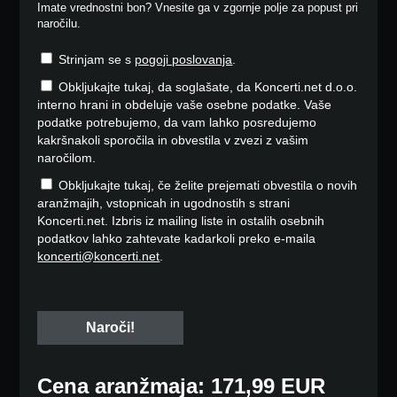
Imate vrednostni bon? Vnesite ga v zgornje polje za popust pri
naročilu.
Strinjam se s
pogoji poslovanja
.
Obkljukajte tukaj, da soglašate, da Koncerti.net d.o.o.
interno hrani in obdeluje vaše osebne podatke. Vaše
podatke potrebujemo, da vam lahko posredujemo
kakršnakoli sporočila in obvestila v zvezi z vašim
naročilom.
Obkljukajte tukaj, če želite prejemati obvestila o novih
aranžmajih, vstopnicah in ugodnostih s strani
Koncerti.net. Izbris iz mailing liste in ostalih osebnih
podatkov lahko zahtevate kadarkoli preko e-maila
koncerti@koncerti.net
.
Cena aranžmaja: 171,99 EUR