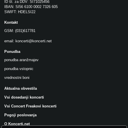
ID št. za DDV: SI71025456
IBAN: SI56 6100 0002 7326 605
SWIFT: HDELSI22
Kontakt
GSM: (031)617781
email:
koncerti@koncerti.net
Ponudba
ponudba aranžmajev
ponudba vstopnic
vrednostni boni
Aktualna obvestila
Vsi dosedanji koncerti
Vsi Concert Freakovi koncerti
Pogoji poslovanja
O Koncerti.net