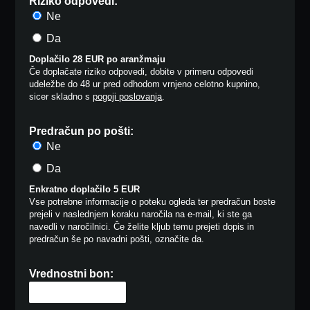
Riziko odpovedi:
Ne
Da
Doplačilo 28 EUR po aranžmaju
Če doplačate riziko odpovedi, dobite v primeru odpovedi
udeležbe do 48 ur pred odhodom vrnjeno celotno kupnino,
sicer skladno s
pogoji poslovanja
.
Predračun po pošti:
Ne
Da
Enkratno doplačilo 5 EUR
Vse potrebne informacije o poteku ogleda ter predračun boste
prejeli v naslednjem koraku naročila na e-mail, ki ste ga
navedli v naročilnici. Če želite kljub temu prejeti dopis in
predračun še po navadni pošti, označite da.
Vrednostni bon: