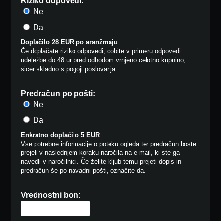
Riziko odpovedi:
Ne
Da
Doplačilo 28 EUR po aranžmaju
Če doplačate riziko odpovedi, dobite v primeru odpovedi
udeležbe do 48 ur pred odhodom vrnjeno celotno kupnino,
sicer skladno s
pogoji poslovanja
.
Predračun po pošti:
Ne
Da
Enkratno doplačilo 5 EUR
Vse potrebne informacije o poteku ogleda ter predračun boste
prejeli v naslednjem koraku naročila na e-mail, ki ste ga
navedli v naročilnici. Če želite kljub temu prejeti dopis in
predračun še po navadni pošti, označite da.
Vrednostni bon: