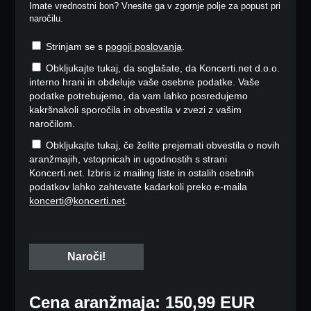
Imate vrednostni bon? Vnesite ga v zgornje polje za popust pri
naročilu.
Strinjam se s
pogoji poslovanja
.
Obkljukajte tukaj, da soglašate, da Koncerti.net d.o.o.
interno hrani in obdeluje vaše osebne podatke. Vaše
podatke potrebujemo, da vam lahko posredujemo
kakršnakoli sporočila in obvestila v zvezi z vašim
naročilom.
Obkljukajte tukaj, če želite prejemati obvestila o novih
aranžmajih, vstopnicah in ugodnostih s strani
Koncerti.net. Izbris iz mailing liste in ostalih osebnih
podatkov lahko zahtevate kadarkoli preko e-maila
koncerti@koncerti.net
.
Cena aranžmaja: 150,99 EUR