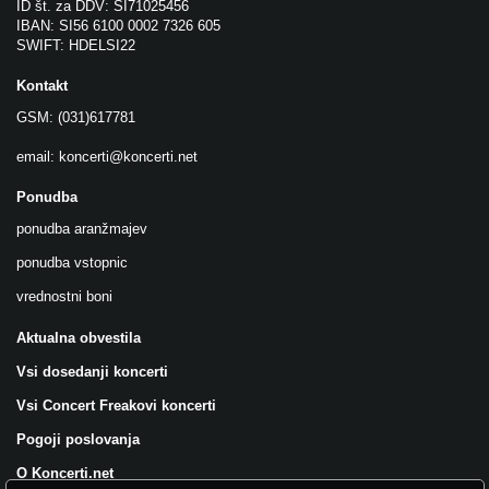
ID št. za DDV: SI71025456
IBAN: SI56 6100 0002 7326 605
SWIFT: HDELSI22
Kontakt
GSM: (031)617781
email:
koncerti@koncerti.net
Ponudba
ponudba aranžmajev
ponudba vstopnic
vrednostni boni
Aktualna obvestila
Vsi dosedanji koncerti
Vsi Concert Freakovi koncerti
Pogoji poslovanja
O Koncerti.net