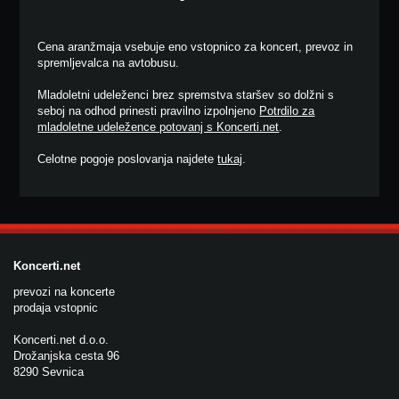
Cena aranžmaja vsebuje eno vstopnico za koncert, prevoz in
spremljevalca na avtobusu.
Mladoletni udeleženci brez spremstva staršev so dolžni s
seboj na odhod prinesti pravilno izpolnjeno
Potrdilo za
mladoletne udeležence potovanj s Koncerti.net
.
Celotne pogoje poslovanja najdete
tukaj
.
Koncerti.net
prevozi na koncerte
prodaja vstopnic
Koncerti.net d.o.o.
Drožanjska cesta 96
8290 Sevnica