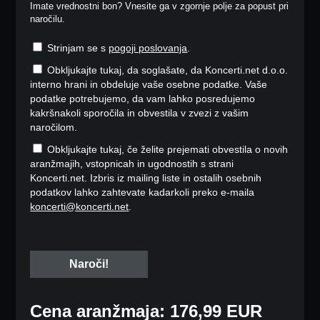
Imate vrednostni bon? Vnesite ga v zgornje polje za popust pri
naročilu.
Strinjam se s
pogoji poslovanja
.
Obkljukajte tukaj, da soglašate, da Koncerti.net d.o.o.
interno hrani in obdeluje vaše osebne podatke. Vaše
podatke potrebujemo, da vam lahko posredujemo
kakršnakoli sporočila in obvestila v zvezi z vašim
naročilom.
Obkljukajte tukaj, če želite prejemati obvestila o novih
aranžmajih, vstopnicah in ugodnostih s strani
Koncerti.net. Izbris iz mailing liste in ostalih osebnih
podatkov lahko zahtevate kadarkoli preko e-maila
koncerti@koncerti.net
.
Cena aranžmaja: 176,99 EUR