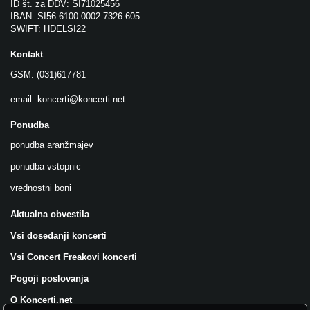
ID št. za DDV: SI71025456
IBAN: SI56 6100 0002 7326 605
SWIFT: HDELSI22
Kontakt
GSM: (031)617781
email:
koncerti@koncerti.net
Ponudba
ponudba aranžmajev
ponudba vstopnic
vrednostni boni
Aktualna obvestila
Vsi dosedanji koncerti
Vsi Concert Freakovi koncerti
Pogoji poslovanja
O Koncerti.net