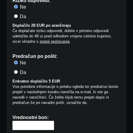
Riziko odpovedi:
Ne
Da
Doplačilo 28 EUR po aranžmaju
Če doplačate riziko odpovedi, dobite v primeru odpovedi
udeležbe do 48 ur pred odhodom vrnjeno celotno kupnino,
sicer skladno s
pogoji poslovanja
.
Predračun po pošti:
Ne
Da
Enkratno doplačilo 5 EUR
Vse potrebne informacije o poteku ogleda ter predračun boste
prejeli v naslednjem koraku naročila na e-mail, ki ste ga
navedli v naročilnici. Če želite kljub temu prejeti dopis in
predračun še po navadni pošti, označite da.
Vrednostni bon: