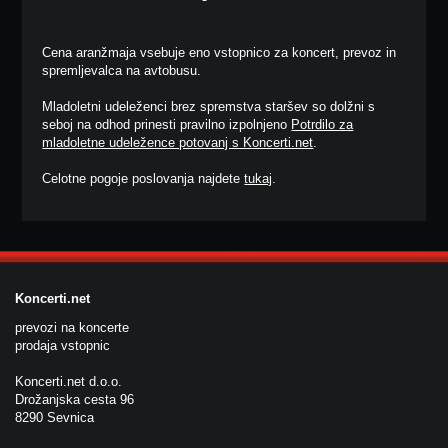
Cena aranžmaja vsebuje eno vstopnico za koncert, prevoz in
spremljevalca na avtobusu.
Mladoletni udeleženci brez spremstva staršev so dolžni s
seboj na odhod prinesti pravilno izpolnjeno
Potrdilo za
mladoletne udeležence potovanj s Koncerti.net
.
Celotne pogoje poslovanja najdete
tukaj
.
Koncerti.net
prevozi na koncerte
prodaja vstopnic
Koncerti.net d.o.o.
Drožanjska cesta 96
8290 Sevnica