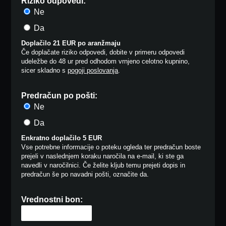
Riziko odpovedi:
Ne
Da
Doplačilo 21 EUR po aranžmaju
Če doplačate riziko odpovedi, dobite v primeru odpovedi
udeležbe do 48 ur pred odhodom vrnjeno celotno kupnino,
sicer skladno s
pogoji poslovanja
.
Predračun po pošti:
Ne
Da
Enkratno doplačilo 5 EUR
Vse potrebne informacije o poteku ogleda ter predračun boste
prejeli v naslednjem koraku naročila na e-mail, ki ste ga
navedli v naročilnici. Če želite kljub temu prejeti dopis in
predračun še po navadni pošti, označite da.
Vrednostni bon: