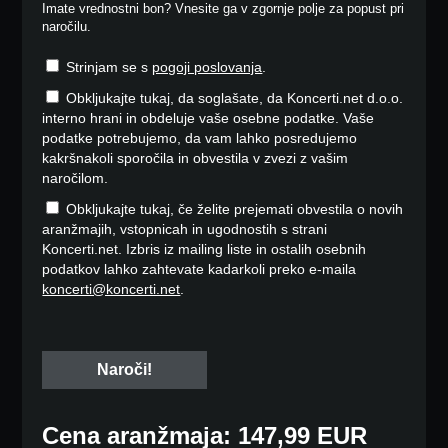
Imate vrednostni bon? Vnesite ga v zgornje polje za popust pri
naročilu.
Strinjam se s
pogoji poslovanja
.
Obkljukajte tukaj, da soglašate, da Koncerti.net d.o.o.
interno hrani in obdeluje vaše osebne podatke. Vaše
podatke potrebujemo, da vam lahko posredujemo
kakršnakoli sporočila in obvestila v zvezi z vašim
naročilom.
Obkljukajte tukaj, če želite prejemati obvestila o novih
aranžmajih, vstopnicah in ugodnostih s strani
Koncerti.net. Izbris iz mailing liste in ostalih osebnih
podatkov lahko zahtevate kadarkoli preko e-maila
koncerti@koncerti.net
.
Cena aranžmaja: 147,99 EUR