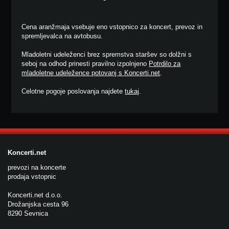
Cena aranžmaja vsebuje eno vstopnico za koncert, prevoz in
spremljevalca na avtobusu.
Mladoletni udeleženci brez spremstva staršev so dolžni s
seboj na odhod prinesti pravilno izpolnjeno
Potrdilo za
mladoletne udeležence potovanj s Koncerti.net
.
Celotne pogoje poslovanja najdete
tukaj
.
Koncerti.net
prevozi na koncerte
prodaja vstopnic
Koncerti.net d.o.o.
Drožanjska cesta 96
8290 Sevnica