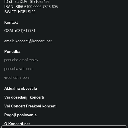
ID št. za DDV: SI71025456
IBAN: SI56 6100 0002 7326 605
SWIFT: HDELSI22
Kontakt
GSM: (031)617781
email:
koncerti@koncerti.net
Ponudba
ponudba aranžmajev
ponudba vstopnic
vrednostni boni
Aktualna obvestila
Vsi dosedanji koncerti
Vsi Concert Freakovi koncerti
Pogoji poslovanja
O Koncerti.net