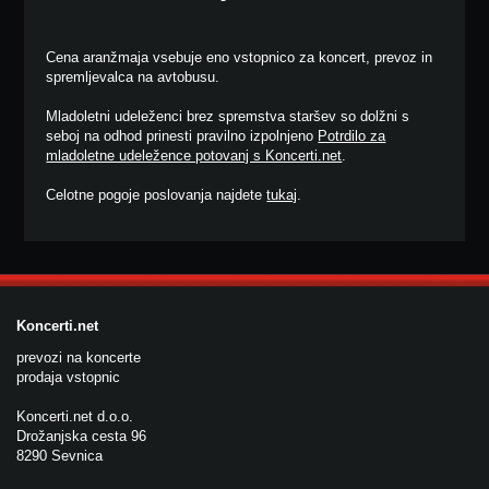
Cena aranžmaja vsebuje eno vstopnico za koncert, prevoz in
spremljevalca na avtobusu.
Mladoletni udeleženci brez spremstva staršev so dolžni s
seboj na odhod prinesti pravilno izpolnjeno
Potrdilo za
mladoletne udeležence potovanj s Koncerti.net
.
Celotne pogoje poslovanja najdete
tukaj
.
Koncerti.net
prevozi na koncerte
prodaja vstopnic
Koncerti.net d.o.o.
Drožanjska cesta 96
8290 Sevnica