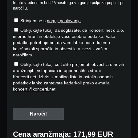
Imate vrednostni bon? Vnesite ga v zgornje polje za popust pri
naročilu.
Strinjam se s
pogoji poslovanja
.
Obkljukajte tukaj, da soglašate, da Koncerti.net d.o.o.
interno hrani in obdeluje vaše osebne podatke. Vaše
podatke potrebujemo, da vam lahko posredujemo
kakršnakoli sporočila in obvestila v zvezi z vašim
naročilom.
Obkljukajte tukaj, če želite prejemati obvestila o novih
aranžmajih, vstopnicah in ugodnostih s strani
Koncerti.net. Izbris iz mailing liste in ostalih osebnih
podatkov lahko zahtevate kadarkoli preko e-maila
koncerti@koncerti.net
.
Cena aranžmaja: 171,99 EUR