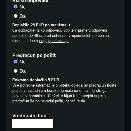
Riziko odpovedi:
Ne
Da
Doplačilo 28 EUR po aranžmaju
Če doplačate riziko odpovedi, dobite v primeru odpovedi
udeležbe do 48 ur pred odhodom vrnjeno celotno kupnino,
sicer skladno s
pogoji poslovanja
.
Predračun po pošti:
Ne
Da
Enkratno doplačilo 5 EUR
Vse potrebne informacije o poteku ogleda ter predračun boste
prejeli v naslednjem koraku naročila na e-mail, ki ste ga
navedli v naročilnici. Če želite kljub temu prejeti dopis in
predračun še po navadni pošti, označite da.
Vrednostni bon: