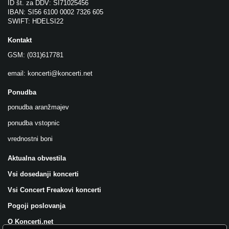
ID št. za DDV: SI71025456
IBAN: SI56 6100 0002 7326 605
SWIFT: HDELSI22
Kontakt
GSM: (031)617781
email:
koncerti@koncerti.net
Ponudba
ponudba aranžmajev
ponudba vstopnic
vrednostni boni
Aktualna obvestila
Vsi dosedanji koncerti
Vsi Concert Freakovi koncerti
Pogoji poslovanja
O Koncerti.net