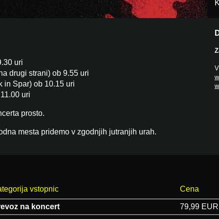
K
D
Z
.30 uri
V
a drugi strani) ob 9.55 uri
w
 in Spar) ob 10.15 uri
w
 11.00 uri
certa prosto.
odna mesta pridemo v zgodnjih jutranjih urah.
tegorija vstopnic
Cena
revoz na koncert
79,99 EUR