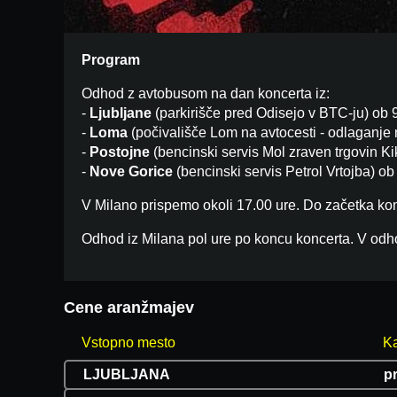
Program
Odhod z avtobusom na dan koncerta iz:
-
Ljubljane
(parkirišče pred Odisejo v BTC-ju) ob 9
-
Loma
(počivališče Lom na avtocesti - odlaganje n
-
Postojne
(bencinski servis Mol zraven trgovin Kik
-
Nove Gorice
(bencinski servis Petrol Vrtojba) ob
V Milano prispemo okoli 17.00 ure. Do začetka kon
Odhod iz Milana pol ure po koncu koncerta. V odh
Cene aranžmajev
Vstopno mesto
Ka
LJUBLJANA
p