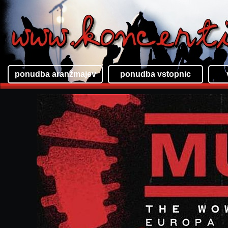
ponudba aranžmajev
ponudba vstopnic