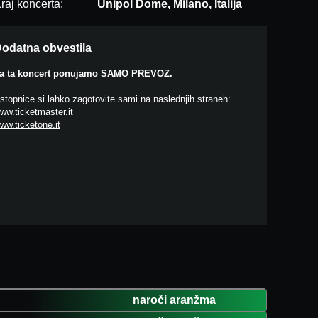
raj koncerta:
Unipol Dome, Milano, Italija
odatna obvestila
a ta koncert ponujamo SAMO PREVOZ.
stopnice si lahko zagotovite sami na naslednjih straneh:
ww.ticketmaster.it
ww.ticketone.it
naroči aranžma