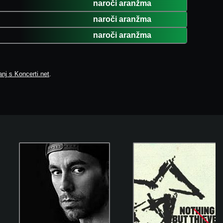
naroči aranžma
naroči aranžma
naroči aranžma
nj s Koncerti.net
.