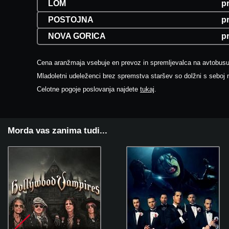
LOM
p
POSTOJNA
p
NOVA GORICA
p
Cena aranžmaja vsebuje en prevoz in spremljevalca na avtobusu
Mladoletni udeleženci brez spremstva staršev so dolžni s seboj n
Celotne pogoje poslovanja najdete
tukaj
.
Morda vas zanima tudi...