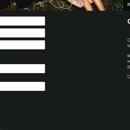
K
C
s
M
s
m
C