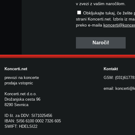
v zvezi z vašim naročilom.
Obkljukajte tukaj, če želite
strani Koncerti.net. Izbris iz m
preko e-maila
koncerti@koncer
Koncerti.net
Kontakt
prevozi na koncerte
GSM: (031)61778
prodaja vstopnic
email:
koncerti@k
Koncerti.net d.o.o.
Drožanjska cesta 96
8290 Sevnica
ID št. za DDV: SI71025456
IBAN: SI56 6100 0002 7326 605
SWIFT: HDELSI22