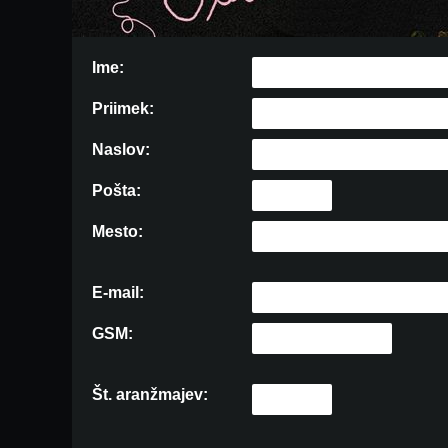
Ime:
Priimek:
Naslov:
Pošta:
Mesto:
E-mail:
GSM:
Št. aranžmajev: