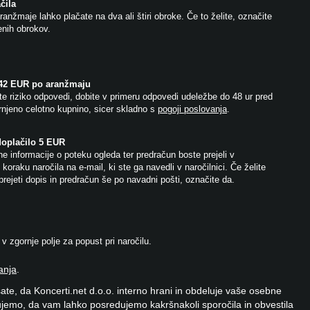
čila
anžmaje lahko plačate na dva ali štiri obroke. Če to želite, označite
jenih obrokov.
 42 EUR po aranžmaju
e riziko odpovedi, dobite v primeru odpovedi udeležbe do 48 ur pred
njeno celotno kupnino, sicer skladno s
pogoji poslovanja
.
doplačilo 5 EUR
e informacije o poteku ogleda ter predračun boste prejeli v
koraku naročila na e-mail, ki ste ga navedli v naročilnici. Če želite
prejeti dopis in predračun še po navadni pošti, označite da.
 zgornje polje za popust pri naročilu.
anja
.
ate, da Koncerti.net d.o.o. interno hrani in obdeluje vaše osebne
jemo, da vam lahko posredujemo kakršnakoli sporočila in obvestila