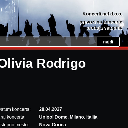
Koncerti.net d.o.o.
prevozi na koncerte
prodaja vstopnic
Olivia Rodrigo
atum koncerta:
28.04.2027
raj koncerta:
Unipol Dome, Milano, Italija
stopno mesto:
Nova Gorica