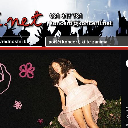
vrednostni bon
D
K
V