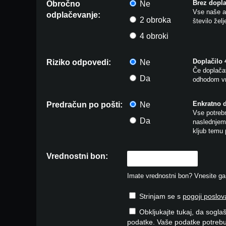
Brez dopla
Obročno
Ne
Vse naše ar
odplačevanje:
2 obroka
število žel
4 obroki
Doplačilo
Riziko odpovedi:
Ne
Če doplačat
Da
odhodom vr
Enkratno 
Predračun po pošti:
Ne
Vse potrebn
Da
naslednjem 
kljub temu 
Vrednostni bon:
Imate vrednostni bon? Vnesite ga v
Strinjam se s
pogoji poslov
Obkljukajte tukaj, da soglaš
podatke. Vaše podatke potrebu