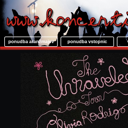
ponudba aranžmajev
ponudba vstopnic