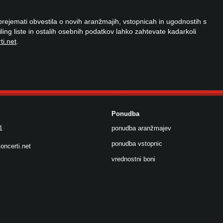
 prejemati obvestila o novih aranžmajih, vstopnicah in ugodnostih s
ailing liste in ostalih osebnih podatkov lahko zahtevate kadarkoli
ti.net
.
Ponudba
1
ponudba aranžmajev
ponudba vstopnic
oncerti.net
vrednostni boni