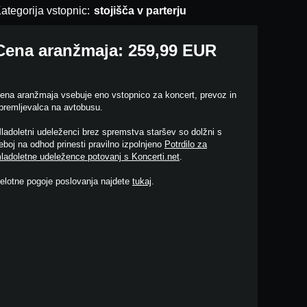
ategorija vstopnic:
stojišča v parterju
Cena aranžmaja: 259,99 EUR
ena aranžmaja vsebuje eno vstopnico za koncert, prevoz in
premljevalca na avtobusu.
ladoletni udeleženci brez spremstva staršev so dolžni s
eboj na odhod prinesti pravilno izpolnjeno
Potrdilo za
ladoletne udeležence potovanj s Koncerti.net
.
elotne pogoje poslovanja najdete
tukaj
.