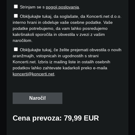
Strinjam se s
pogoji poslovanja
.
Obkljukajte tukaj, da soglašate, da Koncerti.net d.o.o.
interno hrani in obdeluje vaše osebne podatke. Vaše
podatke potrebujemo, da vam lahko posredujemo
kakršnakoli sporočila in obvestila v zvezi z vašim
naročilom.
Obkljukajte tukaj, če želite prejemati obvestila o novih
aranžmajih, vstopnicah in ugodnostih s strani
Koncerti.net. Izbris iz mailing liste in ostalih osebnih
podatkov lahko zahtevate kadarkoli preko e-maila
koncerti@koncerti.net
.
Cena prevoza: 79,99 EUR