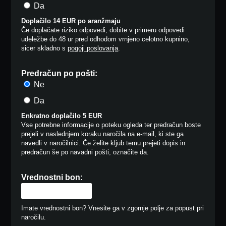
Da
Doplačilo 14 EUR po aranžmaju
Če doplačate riziko odpovedi, dobite v primeru odpovedi
udeležbe do 48 ur pred odhodom vrnjeno celotno kupnino,
sicer skladno s
pogoji poslovanja
.
Predračun po pošti:
Ne
Da
Enkratno doplačilo 5 EUR
Vse potrebne informacije o poteku ogleda ter predračun boste
prejeli v naslednjem koraku naročila na e-mail, ki ste ga
navedli v naročilnici. Če želite kljub temu prejeti dopis in
predračun še po navadni pošti, označite da.
Vrednostni bon:
Imate vrednostni bon? Vnesite ga v zgornje polje za popust pri
naročilu.