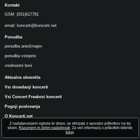
Kontakt
GSM: (031)617781
email:
koncerti@koncerti.net
Ponudba
ponudba aranžmajev
ponudba vstopnic
vrednostni boni
Aktualna obvestila
Vsi dosedanji koncerti
Vsi Concert Freakovi koncerti
Pogoji poslovanja
O Koncerti.net
Z nadaljevanjem ogleda te strani, se strinjate z uporabo piškotkov na tej
Všečkajte nas na FB!
strani.
Razumem in želim nadaljevati
. Za več informacij o piškotkih kliknite
tukaj
.