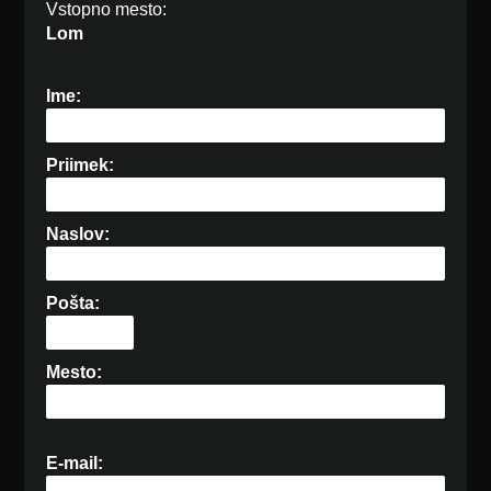
Vstopno mesto:
Lom
Ime:
Priimek:
Naslov:
Pošta:
Mesto:
E-mail: