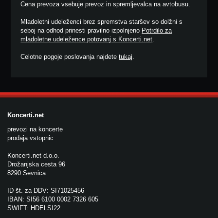
Cena prevoza vsebuje prevoz in spremljevalca na avtobusu.
Mladoletni udeleženci brez spremstva staršev so dolžni s
seboj na odhod prinesti pravilno izpolnjeno
Potrdilo za
mladoletne udeležence potovanj s Koncerti.net
.
Celotne pogoje poslovanja najdete
tukaj
.
Koncerti.net
prevozi na koncerte
prodaja vstopnic
Koncerti.net d.o.o.
Drožanjska cesta 96
8290 Sevnica
ID št. za DDV: SI71025456
IBAN: SI56 6100 0002 7326 605
SWIFT: HDELSI22