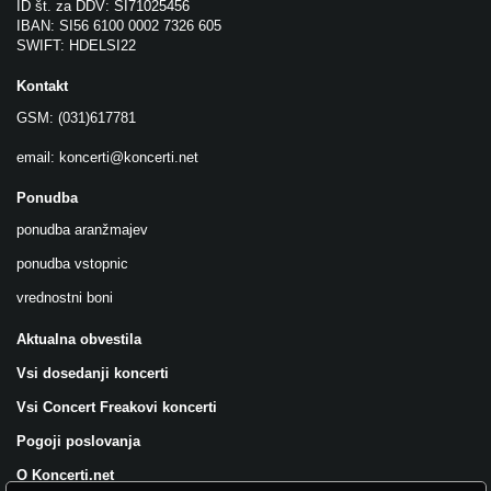
ID št. za DDV: SI71025456
IBAN: SI56 6100 0002 7326 605
SWIFT: HDELSI22
Kontakt
GSM: (031)617781
email:
koncerti@koncerti.net
Ponudba
ponudba aranžmajev
ponudba vstopnic
vrednostni boni
Aktualna obvestila
Vsi dosedanji koncerti
Vsi Concert Freakovi koncerti
Pogoji poslovanja
O Koncerti.net