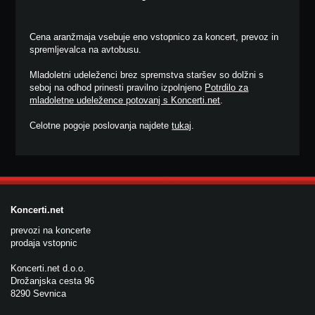
Cena aranžmaja vsebuje eno vstopnico za koncert, prevoz in
spremljevalca na avtobusu.
Mladoletni udeleženci brez spremstva staršev so dolžni s
seboj na odhod prinesti pravilno izpolnjeno
Potrdilo za
mladoletne udeležence potovanj s Koncerti.net
.
Celotne pogoje poslovanja najdete
tukaj
.
Koncerti.net
prevozi na koncerte
prodaja vstopnic
Koncerti.net d.o.o.
Drožanjska cesta 96
8290 Sevnica