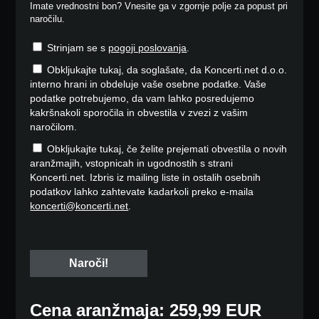
Imate vrednostni bon? Vnesite ga v zgornje polje za popust pri
naročilu.
Strinjam se s
pogoji poslovanja
.
Obkljukajte tukaj, da soglašate, da Koncerti.net d.o.o.
interno hrani in obdeluje vaše osebne podatke. Vaše
podatke potrebujemo, da vam lahko posredujemo
kakršnakoli sporočila in obvestila v zvezi z vašim
naročilom.
Obkljukajte tukaj, če želite prejemati obvestila o novih
aranžmajih, vstopnicah in ugodnostih s strani
Koncerti.net. Izbris iz mailing liste in ostalih osebnih
podatkov lahko zahtevate kadarkoli preko e-maila
koncerti@koncerti.net
.
Cena aranžmaja: 259,99 EUR