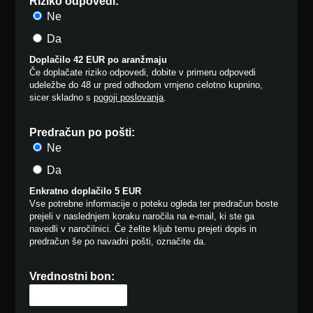
Riziko odpovedi:
Ne
Da
Doplačilo 42 EUR po aranžmaju
Če doplačate riziko odpovedi, dobite v primeru odpovedi
udeležbe do 48 ur pred odhodom vrnjeno celotno kupnino,
sicer skladno s
pogoji poslovanja
.
Predračun po pošti:
Ne
Da
Enkratno doplačilo 5 EUR
Vse potrebne informacije o poteku ogleda ter predračun boste
prejeli v naslednjem koraku naročila na e-mail, ki ste ga
navedli v naročilnici. Če želite kljub temu prejeti dopis in
predračun še po navadni pošti, označite da.
Vrednostni bon: