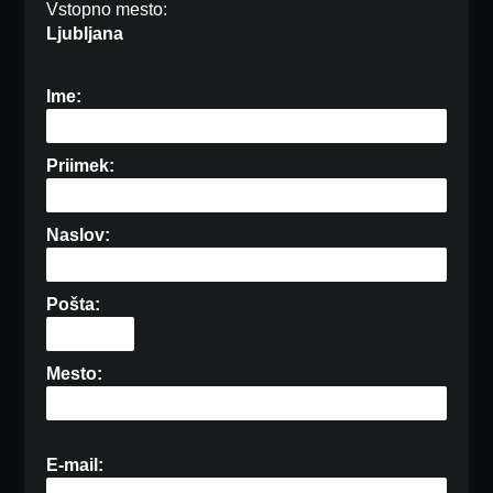
Vstopno mesto:
Ljubljana
Ime:
Priimek:
Naslov:
Pošta:
Mesto:
E-mail: