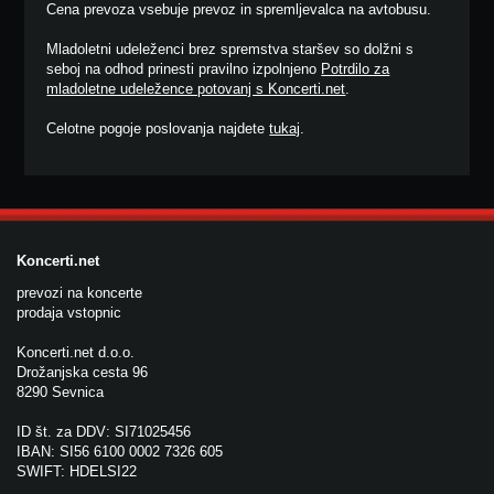
Cena prevoza vsebuje prevoz in spremljevalca na avtobusu.
Mladoletni udeleženci brez spremstva staršev so dolžni s
seboj na odhod prinesti pravilno izpolnjeno
Potrdilo za
mladoletne udeležence potovanj s Koncerti.net
.
Celotne pogoje poslovanja najdete
tukaj
.
Koncerti.net
prevozi na koncerte
prodaja vstopnic
Koncerti.net d.o.o.
Drožanjska cesta 96
8290 Sevnica
ID št. za DDV: SI71025456
IBAN: SI56 6100 0002 7326 605
SWIFT: HDELSI22