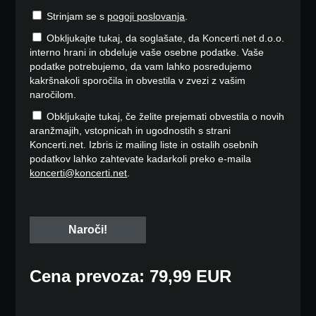
Strinjam se s
pogoji poslovanja
.
Obkljukajte tukaj, da soglašate, da Koncerti.net d.o.o.
interno hrani in obdeluje vaše osebne podatke. Vaše
podatke potrebujemo, da vam lahko posredujemo
kakršnakoli sporočila in obvestila v zvezi z vašim
naročilom.
Obkljukajte tukaj, če želite prejemati obvestila o novih
aranžmajih, vstopnicah in ugodnostih s strani
Koncerti.net. Izbris iz mailing liste in ostalih osebnih
podatkov lahko zahtevate kadarkoli preko e-maila
koncerti@koncerti.net
.
Cena prevoza: 79,99 EUR