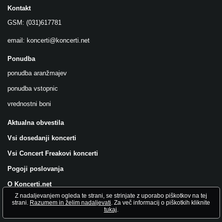
Kontakt
GSM: (031)617781
email:
koncerti@koncerti.net
Ponudba
ponudba aranžmajev
ponudba vstopnic
vrednostni boni
Aktualna obvestila
Vsi dosedanji koncerti
Vsi Concert Freakovi koncerti
Pogoji poslovanja
O Koncerti.net
Z nadaljevanjem ogleda te strani, se strinjate z uporabo piškotkov na tej
Všečkajte nas na FB!
strani.
Razumem in želim nadaljevati
. Za več informacij o piškotkih kliknite
tukaj
.