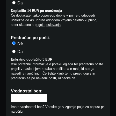
Da
Doplačilo 14 EUR po aranžmaju
Če doplačate riziko odpovedi, dobite v primeru odpovedi
udeležbe do 48 ur pred odhodom vrnjeno celotno kupnino,
sicer skladno s
pogoji poslovanja
.
Predračun po pošti:
Ne
Da
Enkratno doplačilo 5 EUR
Vse potrebne informacije o poteku ogleda ter predračun boste
prejeli v naslednjem koraku naročila na e-mail, ki ste ga
navedli v naročilnici. Če želite kljub temu prejeti dopis in
predračun še po navadni pošti, označite da.
Vrednostni bon:
Imate vrednostni bon? Vnesite ga v zgornje polje za popust pri
naročilu.