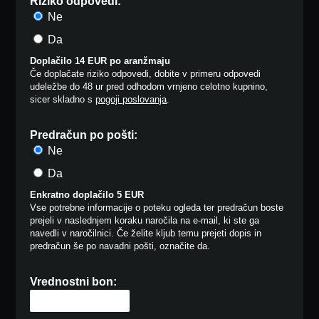
Riziko odpovedi:
Ne
Da
Doplačilo 14 EUR po aranžmaju
Če doplačate riziko odpovedi, dobite v primeru odpovedi
udeležbe do 48 ur pred odhodom vrnjeno celotno kupnino,
sicer skladno s
pogoji poslovanja
.
Predračun po pošti:
Ne
Da
Enkratno doplačilo 5 EUR
Vse potrebne informacije o poteku ogleda ter predračun boste
prejeli v naslednjem koraku naročila na e-mail, ki ste ga
navedli v naročilnici. Če želite kljub temu prejeti dopis in
predračun še po navadni pošti, označite da.
Vrednostni bon: