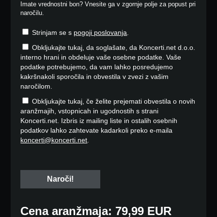
Imate vrednostni bon? Vnesite ga v zgornje polje za popust pri
naročilu.
Strinjam se s
pogoji poslovanja
.
Obkljukajte tukaj, da soglašate, da Koncerti.net d.o.o.
interno hrani in obdeluje vaše osebne podatke. Vaše
podatke potrebujemo, da vam lahko posredujemo
kakršnakoli sporočila in obvestila v zvezi z vašim
naročilom.
Obkljukajte tukaj, če želite prejemati obvestila o novih
aranžmajih, vstopnicah in ugodnostih s strani
Koncerti.net. Izbris iz mailing liste in ostalih osebnih
podatkov lahko zahtevate kadarkoli preko e-maila
koncerti@koncerti.net
.
Cena aranžmaja: 79,99 EUR