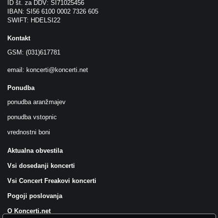
ID št. za DDV: SI71025456
IBAN: SI56 6100 0002 7326 605
SWIFT: HDELSI22
Kontakt
GSM: (031)617781
email:
koncerti@koncerti.net
Ponudba
ponudba aranžmajev
ponudba vstopnic
vrednostni boni
Aktualna obvestila
Vsi dosedanji koncerti
Vsi Concert Freakovi koncerti
Pogoji poslovanja
O Koncerti.net