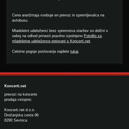
Cena aranžmaja vsebuje en prevoz in spremljevalca na
avtobusu.
Mladoletni udeleženci brez spremstva staršev so dolžni s
seboj na odhod prinesti pravilno izpolnjeno
Potrdilo za
mladoletne udeležence potovanj s Koncerti.net
.
Celotne pogoje poslovanja najdete
tukaj
.
Koncerti.net
prevozi na koncerte
prodaja vstopnic
Koncerti.net d.o.o.
Drožanjska cesta 96
8290 Sevnica