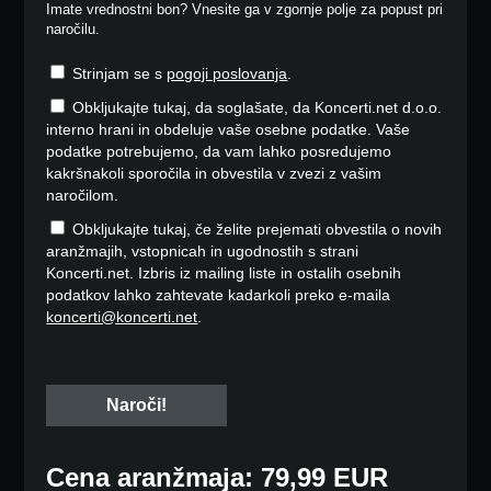
Imate vrednostni bon? Vnesite ga v zgornje polje za popust pri
naročilu.
Strinjam se s
pogoji poslovanja
.
Obkljukajte tukaj, da soglašate, da Koncerti.net d.o.o.
interno hrani in obdeluje vaše osebne podatke. Vaše
podatke potrebujemo, da vam lahko posredujemo
kakršnakoli sporočila in obvestila v zvezi z vašim
naročilom.
Obkljukajte tukaj, če želite prejemati obvestila o novih
aranžmajih, vstopnicah in ugodnostih s strani
Koncerti.net. Izbris iz mailing liste in ostalih osebnih
podatkov lahko zahtevate kadarkoli preko e-maila
koncerti@koncerti.net
.
Cena aranžmaja: 79,99 EUR