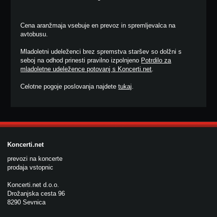
Cena aranžmaja vsebuje en prevoz in spremljevalca na
avtobusu.
Mladoletni udeleženci brez spremstva staršev so dolžni s
seboj na odhod prinesti pravilno izpolnjeno
Potrdilo za
mladoletne udeležence potovanj s Koncerti.net
.
Celotne pogoje poslovanja najdete
tukaj
.
Koncerti.net
prevozi na koncerte
prodaja vstopnic
Koncerti.net d.o.o.
Drožanjska cesta 96
8290 Sevnica