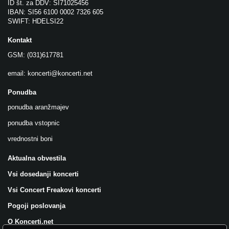
ID št. za DDV: SI71025456
IBAN: SI56 6100 0002 7326 605
SWIFT: HDELSI22
Kontakt
GSM: (031)617781
email:
koncerti@koncerti.net
Ponudba
ponudba aranžmajev
ponudba vstopnic
vrednostni boni
Aktualna obvestila
Vsi dosedanji koncerti
Vsi Concert Freakovi koncerti
Pogoji poslovanja
O Koncerti.net