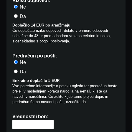
Riziko odpovedi:
Ne
Da
Doplačilo 14 EUR po aranžmaju
Če doplačate riziko odpovedi, dobite v primeru odpovedi
udeležbe do 48 ur pred odhodom vrnjeno celotno kupnino,
sicer skladno s
pogoji poslovanja
.
Predračun po pošti:
Ne
Da
Enkratno doplačilo 5 EUR
Vse potrebne informacije o poteku ogleda ter predračun boste
prejeli v naslednjem koraku naročila na e-mail, ki ste ga
navedli v naročilnici. Če želite kljub temu prejeti dopis in
predračun še po navadni pošti, označite da.
Vrednostni bon: