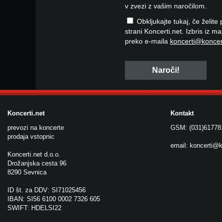
v zvezi z vašim naročilom.
Obkljukajte tukaj, če želite
strani Koncerti.net. Izbris iz m
preko e-maila
koncerti@koncer
Koncerti.net
Kontakt
prevozi na koncerte
GSM: (031)61778
prodaja vstopnic
email:
koncerti@k
Koncerti.net d.o.o.
Drožanjska cesta 96
8290 Sevnica
ID št. za DDV: SI71025456
IBAN: SI56 6100 0002 7326 605
SWIFT: HDELSI22