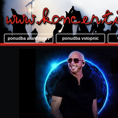
ponudba aranžmajev
ponudba vstopnic