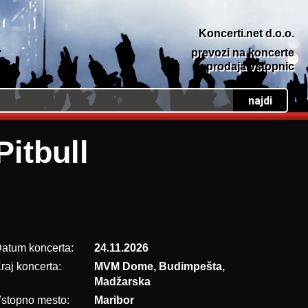
Koncerti.net d.o.o.
prevozi na koncerte
prodaja vstopnic
Pitbull
atum koncerta:
24.11.2026
raj koncerta:
MVM Dome, Budimpešta,
Madžarska
stopno mesto:
Maribor