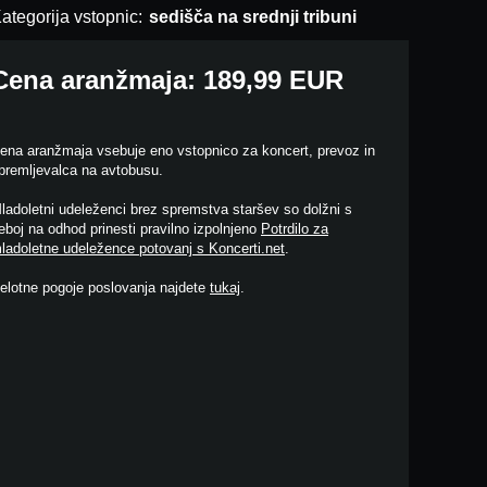
ategorija vstopnic:
sedišča na srednji tribuni
Cena aranžmaja: 189,99 EUR
ena aranžmaja vsebuje eno vstopnico za koncert, prevoz in
premljevalca na avtobusu.
ladoletni udeleženci brez spremstva staršev so dolžni s
eboj na odhod prinesti pravilno izpolnjeno
Potrdilo za
ladoletne udeležence potovanj s Koncerti.net
.
elotne pogoje poslovanja najdete
tukaj
.