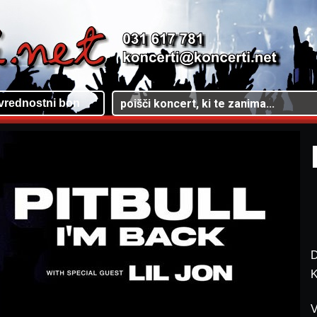
vrednostni bon
D
K
V