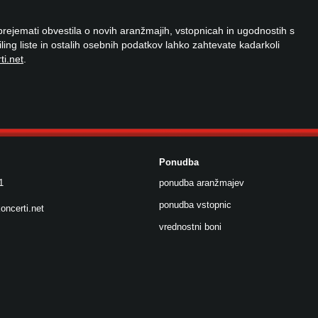
 prejemati obvestila o novih aranžmajih, vstopnicah in ugodnostih s
ailing liste in ostalih osebnih podatkov lahko zahtevate kadarkoli
ti.net
.
Ponudba
1
ponudba aranžmajev
ponudba vstopnic
oncerti.net
vrednostni boni