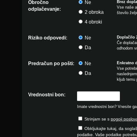
Brez dopla
Obročno
Ne
Vse naše ar
odplačevanje:
2 obroka
število žel
4 obroki
Doplačilo
Riziko odpovedi:
Ne
Če doplačat
Da
odhodom vr
Enkratno 
Predračun po pošti:
Ne
Vse potrebn
Da
naslednjem 
kljub temu 
Vrednostni bon:
Imate vrednostni bon? Vnesite ga v
Strinjam se s
pogoji poslov
Obkljukajte tukaj, da soglaš
podatke. Vaše podatke potrebu