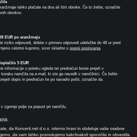
čila
anžmaje lahko plačate na dva ali štiri obroke. Če to želite, označite
jenih obrokov.
 28 EUR po aranžmaju
e riziko odpovedi, dobite v primeru odpovedi udeležbe do 48 ur pred
njeno celotno kupnino, sicer skladno s
pogoji poslovanja
.
doplačilo 5 EUR
e informacije o poteku ogleda ter predračun boste prejeli v
koraku naročila na e-mail, ki ste ga navedli v naročilnici. Če želite
prejeti dopis in predračun še po navadni pošti, označite da.
 zgornje polje za popust pri naročilu.
anja
.
ate, da Koncerti.net d.o.o. interno hrani in obdeluje vaše osebne
jemo, da vam lahko posredujemo kakršnakoli sporočila in obvestila