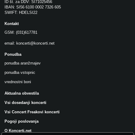
ID št. za DDV: SI71025456
IBAN: SI56 6100 0002 7326 605
SWIFT: HDELSI22
Kontakt
GSM: (031)617781
email:
koncerti@koncerti.net
Ponudba
ponudba aranžmajev
ponudba vstopnic
vrednostni boni
Aktualna obvestila
Vsi dosedanji koncerti
Vsi Concert Freakovi koncerti
Pogoji poslovanja
O Koncerti.net