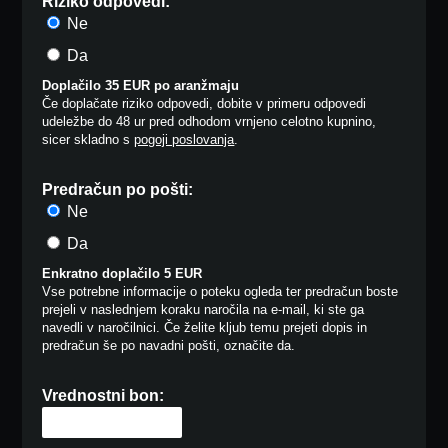
Riziko odpovedi:
Ne
Da
Doplačilo 35 EUR po aranžmaju
Če doplačate riziko odpovedi, dobite v primeru odpovedi
udeležbe do 48 ur pred odhodom vrnjeno celotno kupnino,
sicer skladno s
pogoji poslovanja
.
Predračun po pošti:
Ne
Da
Enkratno doplačilo 5 EUR
Vse potrebne informacije o poteku ogleda ter predračun boste
prejeli v naslednjem koraku naročila na e-mail, ki ste ga
navedli v naročilnici. Če želite kljub temu prejeti dopis in
predračun še po navadni pošti, označite da.
Vrednostni bon: