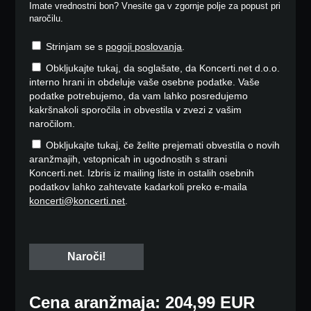
Imate vrednostni bon? Vnesite ga v zgornje polje za popust pri
naročilu.
Strinjam se s
pogoji poslovanja
.
Obkljukajte tukaj, da soglašate, da Koncerti.net d.o.o.
interno hrani in obdeluje vaše osebne podatke. Vaše
podatke potrebujemo, da vam lahko posredujemo
kakršnakoli sporočila in obvestila v zvezi z vašim
naročilom.
Obkljukajte tukaj, če želite prejemati obvestila o novih
aranžmajih, vstopnicah in ugodnostih s strani
Koncerti.net. Izbris iz mailing liste in ostalih osebnih
podatkov lahko zahtevate kadarkoli preko e-maila
koncerti@koncerti.net
.
Cena aranžmaja: 204,99 EUR