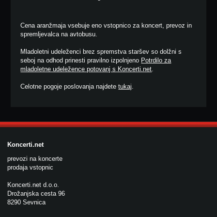
Cena aranžmaja vsebuje eno vstopnico za koncert, prevoz in
spremljevalca na avtobusu.
Mladoletni udeleženci brez spremstva staršev so dolžni s
seboj na odhod prinesti pravilno izpolnjeno
Potrdilo za
mladoletne udeležence potovanj s Koncerti.net
.
Celotne pogoje poslovanja najdete
tukaj
.
Koncerti.net
prevozi na koncerte
prodaja vstopnic
Koncerti.net d.o.o.
Drožanjska cesta 96
8290 Sevnica