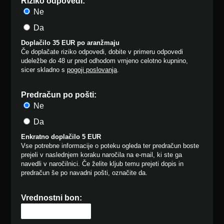
Riziko odpovedi:
Ne
Da
Doplačilo 35 EUR po aranžmaju
Če doplačate riziko odpovedi, dobite v primeru odpovedi
udeležbe do 48 ur pred odhodom vrnjeno celotno kupnino,
sicer skladno s
pogoji poslovanja
.
Predračun po pošti:
Ne
Da
Enkratno doplačilo 5 EUR
Vse potrebne informacije o poteku ogleda ter predračun boste
prejeli v naslednjem koraku naročila na e-mail, ki ste ga
navedli v naročilnici. Če želite kljub temu prejeti dopis in
predračun še po navadni pošti, označite da.
Vrednostni bon: