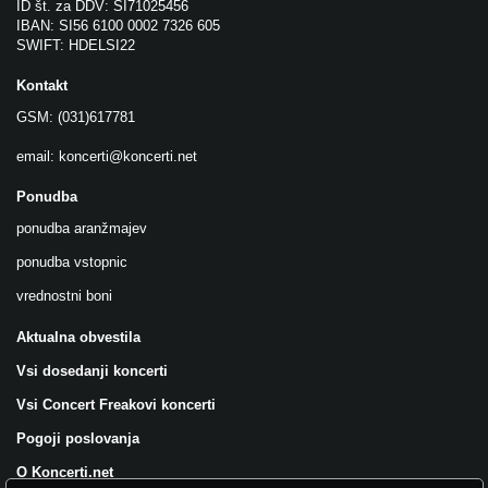
ID št. za DDV: SI71025456
IBAN: SI56 6100 0002 7326 605
SWIFT: HDELSI22
Kontakt
GSM: (031)617781
email:
koncerti@koncerti.net
Ponudba
ponudba aranžmajev
ponudba vstopnic
vrednostni boni
Aktualna obvestila
Vsi dosedanji koncerti
Vsi Concert Freakovi koncerti
Pogoji poslovanja
O Koncerti.net