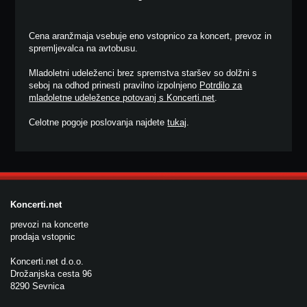
Cena aranžmaja vsebuje eno vstopnico za koncert, prevoz in
spremljevalca na avtobusu.
Mladoletni udeleženci brez spremstva staršev so dolžni s
seboj na odhod prinesti pravilno izpolnjeno
Potrdilo za
mladoletne udeležence potovanj s Koncerti.net
.
Celotne pogoje poslovanja najdete
tukaj
.
Koncerti.net
prevozi na koncerte
prodaja vstopnic
Koncerti.net d.o.o.
Drožanjska cesta 96
8290 Sevnica