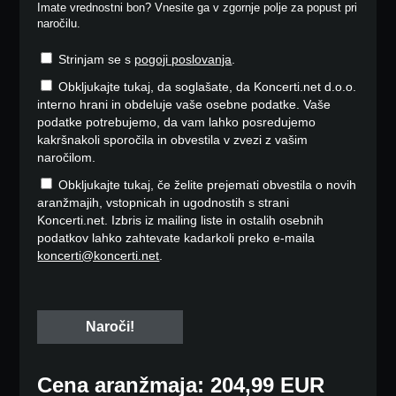
Imate vrednostni bon? Vnesite ga v zgornje polje za popust pri
naročilu.
Strinjam se s
pogoji poslovanja
.
Obkljukajte tukaj, da soglašate, da Koncerti.net d.o.o.
interno hrani in obdeluje vaše osebne podatke. Vaše
podatke potrebujemo, da vam lahko posredujemo
kakršnakoli sporočila in obvestila v zvezi z vašim
naročilom.
Obkljukajte tukaj, če želite prejemati obvestila o novih
aranžmajih, vstopnicah in ugodnostih s strani
Koncerti.net. Izbris iz mailing liste in ostalih osebnih
podatkov lahko zahtevate kadarkoli preko e-maila
koncerti@koncerti.net
.
Cena aranžmaja: 204,99 EUR