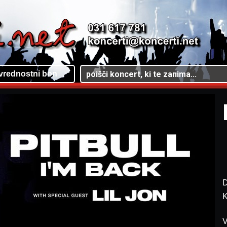
vrednostni bon
D
K
V