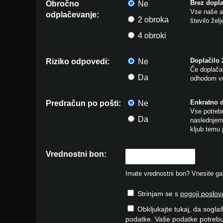
Brez dopla
Obročno
Ne
Vse naše ar
odplačevanje:
2 obroka
število žel
4 obroki
Doplačilo
Riziko odpovedi:
Ne
Če doplačat
Da
odhodom vr
Enkratno 
Predračun po pošti:
Ne
Vse potrebn
Da
naslednjem 
kljub temu 
Vrednostni bon:
Imate vrednostni bon? Vnesite ga v
Strinjam se s
pogoji poslov
Obkljukajte tukaj, da soglaš
podatke. Vaše podatke potrebu