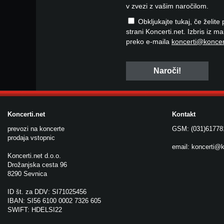
v zvezi z vašim naročilom.
Obkljukajte tukaj, če želite
strani Koncerti.net. Izbris iz m
preko e-maila
koncerti@koncer
Koncerti.net
Kontakt
prevozi na koncerte
GSM: (031)61778
prodaja vstopnic
email:
koncerti@k
Koncerti.net d.o.o.
Drožanjska cesta 96
8290 Sevnica
ID št. za DDV: SI71025456
IBAN: SI56 6100 0002 7326 605
SWIFT: HDELSI22