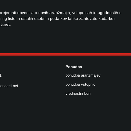
 prejemati obvestila o novih aranžmajih, vstopnicah in ugodnostih s
ailing liste in ostalih osebnih podatkov lahko zahtevate kadarkoli
ti.net
.
Ponudba
1
ponudba aranžmajev
ponudba vstopnic
oncerti.net
vrednostni boni