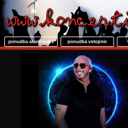
ponudba aranžmajev
ponudba vstopnic