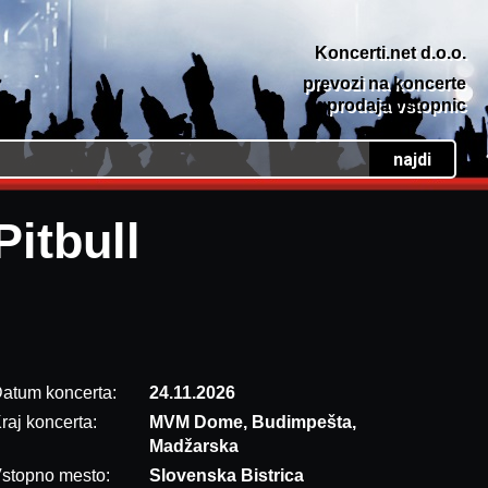
Koncerti.net d.o.o.
prevozi na koncerte
prodaja vstopnic
Pitbull
atum koncerta:
24.11.2026
raj koncerta:
MVM Dome, Budimpešta,
Madžarska
stopno mesto:
Slovenska Bistrica