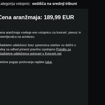
ategorija vstopnic:
sedišča na srednji tribuni
Cena aranžmaja: 189,99 EUR
ena aranžmaja vsebuje eno vstopnico za koncert, prevoz in
premljevalca na avtobusu.
ladoletni udeleženci brez spremstva staršev so dolžni s
eboj na odhod prinesti pravilno izpolnjeno
Potrdilo za
ladoletne udeležence potovanj s Koncerti.net
.
elotne pogoje poslovanja najdete
tukaj
.