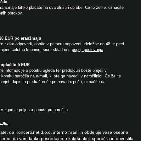
čila
anžmaje lahko plačate na dva ali štiri obroke. Če to želite, označite
jenih obrokov.
 28 EUR po aranžmaju
e riziko odpovedi, dobite v primeru odpovedi udeležbe do 48 ur pred
njeno celotno kupnino, sicer skladno s
pogoji poslovanja
.
doplačilo 5 EUR
e informacije o poteku ogleda ter predračun boste prejeli v
koraku naročila na e-mail, ki ste ga navedli v naročilnici. Če želite
prejeti dopis in predračun še po navadni pošti, označite da.
 zgornje polje za popust pri naročilu.
anja
.
ate, da Koncerti.net d.o.o. interno hrani in obdeluje vaše osebne
jemo, da vam lahko posredujemo kakršnakoli sporočila in obvestila