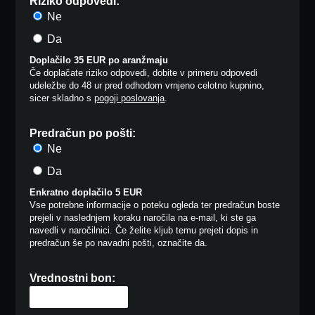
Riziko odpovedi:
Ne
Da
Doplačilo 35 EUR po aranžmaju
Če doplačate riziko odpovedi, dobite v primeru odpovedi
udeležbe do 48 ur pred odhodom vrnjeno celotno kupnino,
sicer skladno s
pogoji poslovanja
.
Predračun po pošti:
Ne
Da
Enkratno doplačilo 5 EUR
Vse potrebne informacije o poteku ogleda ter predračun boste
prejeli v naslednjem koraku naročila na e-mail, ki ste ga
navedli v naročilnici. Če želite kljub temu prejeti dopis in
predračun še po navadni pošti, označite da.
Vrednostni bon: