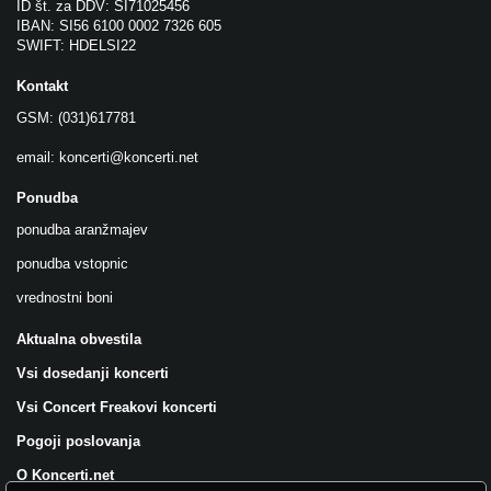
ID št. za DDV: SI71025456
IBAN: SI56 6100 0002 7326 605
SWIFT: HDELSI22
Kontakt
GSM: (031)617781
email:
koncerti@koncerti.net
Ponudba
ponudba aranžmajev
ponudba vstopnic
vrednostni boni
Aktualna obvestila
Vsi dosedanji koncerti
Vsi Concert Freakovi koncerti
Pogoji poslovanja
O Koncerti.net