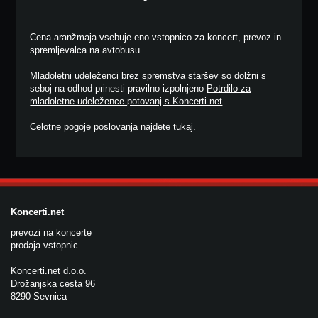
Cena aranžmaja vsebuje eno vstopnico za koncert, prevoz in
spremljevalca na avtobusu.
Mladoletni udeleženci brez spremstva staršev so dolžni s
seboj na odhod prinesti pravilno izpolnjeno
Potrdilo za
mladoletne udeležence potovanj s Koncerti.net
.
Celotne pogoje poslovanja najdete
tukaj
.
Koncerti.net
prevozi na koncerte
prodaja vstopnic
Koncerti.net d.o.o.
Drožanjska cesta 96
8290 Sevnica