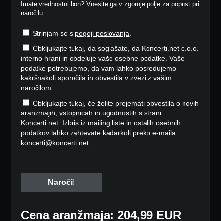
Imate vrednostni bon? Vnesite ga v zgornje polje za popust pri
naročilu.
Strinjam se s
pogoji poslovanja
.
Obkljukajte tukaj, da soglašate, da Koncerti.net d.o.o.
interno hrani in obdeluje vaše osebne podatke. Vaše
podatke potrebujemo, da vam lahko posredujemo
kakršnakoli sporočila in obvestila v zvezi z vašim
naročilom.
Obkljukajte tukaj, če želite prejemati obvestila o novih
aranžmajih, vstopnicah in ugodnostih s strani
Koncerti.net. Izbris iz mailing liste in ostalih osebnih
podatkov lahko zahtevate kadarkoli preko e-maila
koncerti@koncerti.net
.
Cena aranžmaja: 204,99 EUR