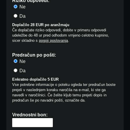
Riziko odpovedi:
Ne
Da
Doplačilo 28 EUR po aranžmaju
Če doplačate riziko odpovedi, dobite v primeru odpovedi
udeležbe do 48 ur pred odhodom vrnjeno celotno kupnino,
sicer skladno s
pogoji poslovanja
.
Predračun po pošti:
Ne
Da
Enkratno doplačilo 5 EUR
Vse potrebne informacije o poteku ogleda ter predračun boste
prejeli v naslednjem koraku naročila na e-mail, ki ste ga
navedli v naročilnici. Če želite kljub temu prejeti dopis in
predračun še po navadni pošti, označite da.
Vrednostni bon: