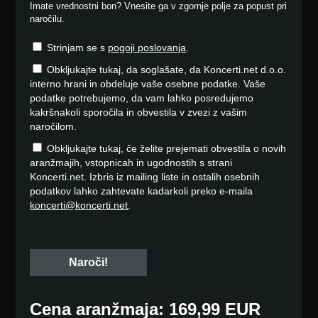
Imate vrednostni bon? Vnesite ga v zgornje polje za popust pri
naročilu.
Strinjam se s
pogoji poslovanja
.
Obkljukajte tukaj, da soglašate, da Koncerti.net d.o.o.
interno hrani in obdeluje vaše osebne podatke. Vaše
podatke potrebujemo, da vam lahko posredujemo
kakršnakoli sporočila in obvestila v zvezi z vašim
naročilom.
Obkljukajte tukaj, če želite prejemati obvestila o novih
aranžmajih, vstopnicah in ugodnostih s strani
Koncerti.net. Izbris iz mailing liste in ostalih osebnih
podatkov lahko zahtevate kadarkoli preko e-maila
koncerti@koncerti.net
.
Cena aranžmaja: 169,99 EUR