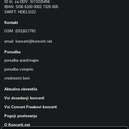
ID št. za DDV: SI71025456
IBAN: SI56 6100 0002 7326 605
SWIFT: HDELSI22
Kontakt
GSM: (031)617781
email:
koncerti@koncerti.net
Ponudba
ponudba aranžmajev
ponudba vstopnic
vrednostni boni
Aktualna obvestila
Vsi dosedanji koncerti
Vsi Concert Freakovi koncerti
Pogoji poslovanja
O Koncerti.net