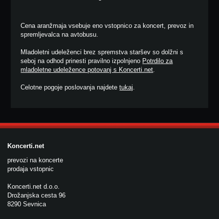
Cena aranžmaja vsebuje eno vstopnico za koncert, prevoz in
spremljevalca na avtobusu.
Mladoletni udeleženci brez spremstva staršev so dolžni s
seboj na odhod prinesti pravilno izpolnjeno
Potrdilo za
mladoletne udeležence potovanj s Koncerti.net
.
Celotne pogoje poslovanja najdete
tukaj
.
Koncerti.net
prevozi na koncerte
prodaja vstopnic
Koncerti.net d.o.o.
Drožanjska cesta 96
8290 Sevnica