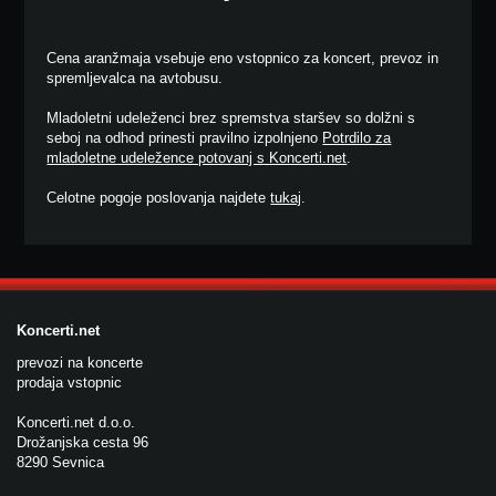
Cena aranžmaja vsebuje eno vstopnico za koncert, prevoz in
spremljevalca na avtobusu.
Mladoletni udeleženci brez spremstva staršev so dolžni s
seboj na odhod prinesti pravilno izpolnjeno
Potrdilo za
mladoletne udeležence potovanj s Koncerti.net
.
Celotne pogoje poslovanja najdete
tukaj
.
Koncerti.net
prevozi na koncerte
prodaja vstopnic
Koncerti.net d.o.o.
Drožanjska cesta 96
8290 Sevnica