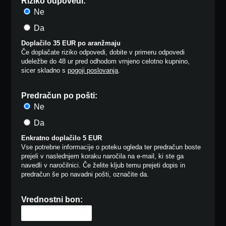
Riziko odpovedi:
Ne
Da
Doplačilo 35 EUR po aranžmaju
Če doplačate riziko odpovedi, dobite v primeru odpovedi
udeležbe do 48 ur pred odhodom vrnjeno celotno kupnino,
sicer skladno s
pogoji poslovanja
.
Predračun po pošti:
Ne
Da
Enkratno doplačilo 5 EUR
Vse potrebne informacije o poteku ogleda ter predračun boste
prejeli v naslednjem koraku naročila na e-mail, ki ste ga
navedli v naročilnici. Če želite kljub temu prejeti dopis in
predračun še po navadni pošti, označite da.
Vrednostni bon: