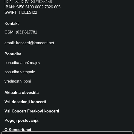
ID št. za DDV: SI71025456
IBAN: SI56 6100 0002 7326 605
SWIFT: HDELSI22
Kontakt
GSM: (031)617781
email:
koncerti@koncerti.net
Ponudba
ponudba aranžmajev
ponudba vstopnic
vrednostni boni
Aktualna obvestila
Vsi dosedanji koncerti
Vsi Concert Freakovi koncerti
Pogoji poslovanja
O Koncerti.net