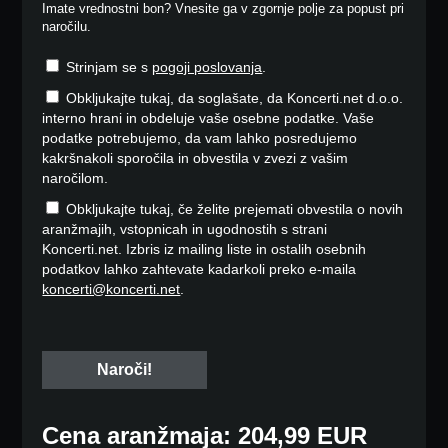
Imate vrednostni bon? Vnesite ga v zgornje polje za popust pri
naročilu.
Strinjam se s
pogoji poslovanja
.
Obkljukajte tukaj, da soglašate, da Koncerti.net d.o.o.
interno hrani in obdeluje vaše osebne podatke. Vaše
podatke potrebujemo, da vam lahko posredujemo
kakršnakoli sporočila in obvestila v zvezi z vašim
naročilom.
Obkljukajte tukaj, če želite prejemati obvestila o novih
aranžmajih, vstopnicah in ugodnostih s strani
Koncerti.net. Izbris iz mailing liste in ostalih osebnih
podatkov lahko zahtevate kadarkoli preko e-maila
koncerti@koncerti.net
.
Cena aranžmaja: 204,99 EUR