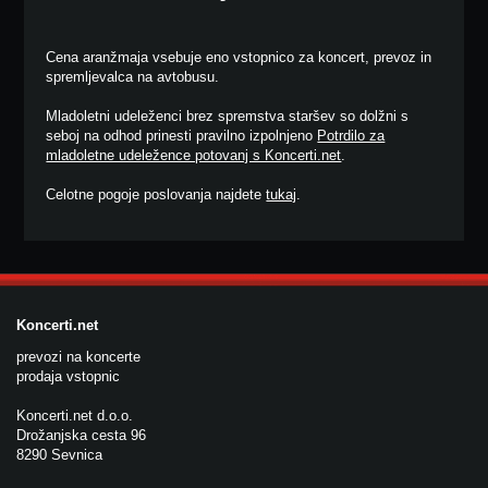
Cena aranžmaja vsebuje eno vstopnico za koncert, prevoz in
spremljevalca na avtobusu.
Mladoletni udeleženci brez spremstva staršev so dolžni s
seboj na odhod prinesti pravilno izpolnjeno
Potrdilo za
mladoletne udeležence potovanj s Koncerti.net
.
Celotne pogoje poslovanja najdete
tukaj
.
Koncerti.net
prevozi na koncerte
prodaja vstopnic
Koncerti.net d.o.o.
Drožanjska cesta 96
8290 Sevnica