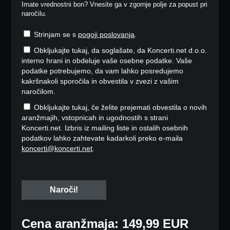
Imate vrednostni bon? Vnesite ga v zgornje polje za popust pri
naročilu.
Strinjam se s
pogoji poslovanja
.
Obkljukajte tukaj, da soglašate, da Koncerti.net d.o.o.
interno hrani in obdeluje vaše osebne podatke. Vaše
podatke potrebujemo, da vam lahko posredujemo
kakršnakoli sporočila in obvestila v zvezi z vašim
naročilom.
Obkljukajte tukaj, če želite prejemati obvestila o novih
aranžmajih, vstopnicah in ugodnostih s strani
Koncerti.net. Izbris iz mailing liste in ostalih osebnih
podatkov lahko zahtevate kadarkoli preko e-maila
koncerti@koncerti.net
.
Cena aranžmaja: 149,99 EUR