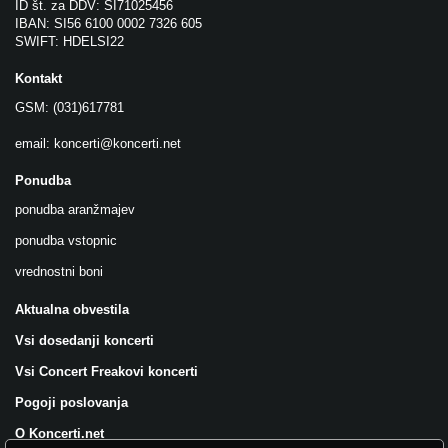
ID št. za DDV: SI71025456
IBAN: SI56 6100 0002 7326 605
SWIFT: HDELSI22
Kontakt
GSM: (031)617781
email:
koncerti@koncerti.net
Ponudba
ponudba aranžmajev
ponudba vstopnic
vrednostni boni
Aktualna obvestila
Vsi dosedanji koncerti
Vsi Concert Freakovi koncerti
Pogoji poslovanja
O Koncerti.net