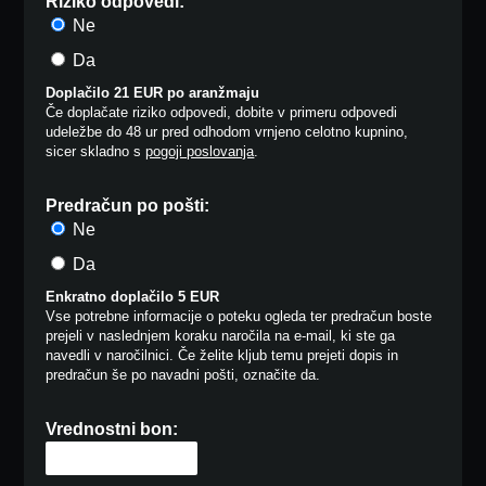
Riziko odpovedi:
Ne
Da
Doplačilo 21 EUR po aranžmaju
Če doplačate riziko odpovedi, dobite v primeru odpovedi
udeležbe do 48 ur pred odhodom vrnjeno celotno kupnino,
sicer skladno s
pogoji poslovanja
.
Predračun po pošti:
Ne
Da
Enkratno doplačilo 5 EUR
Vse potrebne informacije o poteku ogleda ter predračun boste
prejeli v naslednjem koraku naročila na e-mail, ki ste ga
navedli v naročilnici. Če želite kljub temu prejeti dopis in
predračun še po navadni pošti, označite da.
Vrednostni bon: