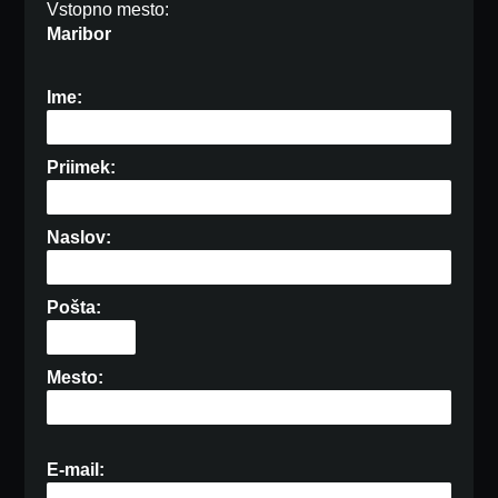
Vstopno mesto:
Maribor
Ime:
Priimek:
Naslov:
Pošta:
Mesto:
E-mail: