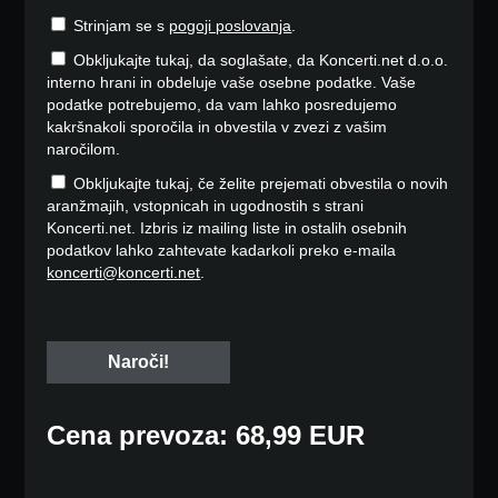
Strinjam se s
pogoji poslovanja
.
Obkljukajte tukaj, da soglašate, da Koncerti.net d.o.o.
interno hrani in obdeluje vaše osebne podatke. Vaše
podatke potrebujemo, da vam lahko posredujemo
kakršnakoli sporočila in obvestila v zvezi z vašim
naročilom.
Obkljukajte tukaj, če želite prejemati obvestila o novih
aranžmajih, vstopnicah in ugodnostih s strani
Koncerti.net. Izbris iz mailing liste in ostalih osebnih
podatkov lahko zahtevate kadarkoli preko e-maila
koncerti@koncerti.net
.
Cena prevoza: 68,99 EUR