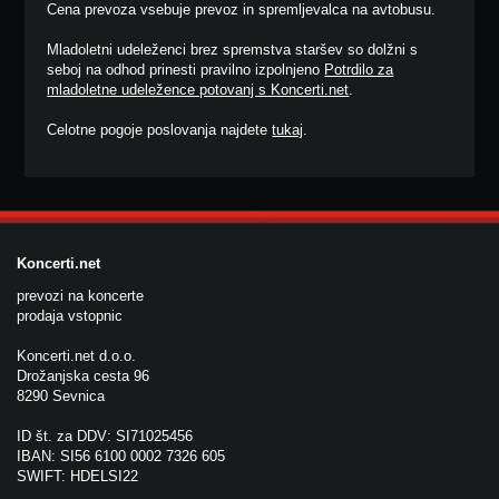
Cena prevoza vsebuje prevoz in spremljevalca na avtobusu.
Mladoletni udeleženci brez spremstva staršev so dolžni s
seboj na odhod prinesti pravilno izpolnjeno
Potrdilo za
mladoletne udeležence potovanj s Koncerti.net
.
Celotne pogoje poslovanja najdete
tukaj
.
Koncerti.net
prevozi na koncerte
prodaja vstopnic
Koncerti.net d.o.o.
Drožanjska cesta 96
8290 Sevnica
ID št. za DDV: SI71025456
IBAN: SI56 6100 0002 7326 605
SWIFT: HDELSI22