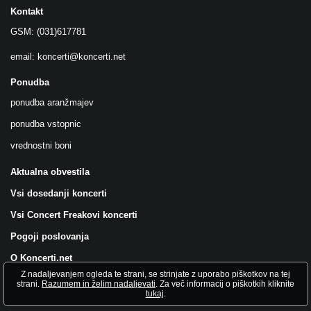
Kontakt
GSM: (031)617781
email:
koncerti@koncerti.net
Ponudba
ponudba aranžmajev
ponudba vstopnic
vrednostni boni
Aktualna obvestila
Vsi dosedanji koncerti
Vsi Concert Freakovi koncerti
Pogoji poslovanja
O Koncerti.net
Z nadaljevanjem ogleda te strani, se strinjate z uporabo piškotkov na tej
Všečkajte nas na FB!
strani.
Razumem in želim nadaljevati
. Za več informacij o piškotkih kliknite
tukaj
.