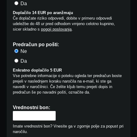
Da
Doplačilo 14 EUR po aranžmaju
Če doplačate riziko odpovedi, dobite v primeru odpovedi
udeležbe do 48 ur pred odhodom vrnjeno celotno kupnino,
sicer skladno s
pogoji poslovanja
.
Predračun po pošti:
Ne
Da
Enkratno doplačilo 5 EUR
Vse potrebne informacije o poteku ogleda ter predračun boste
prejeli v naslednjem koraku naročila na e-mail, ki ste ga
navedli v naročilnici. Če želite kljub temu prejeti dopis in
predračun še po navadni pošti, označite da.
Vrednostni bon:
Imate vrednostni bon? Vnesite ga v zgornje polje za popust pri
naročilu.