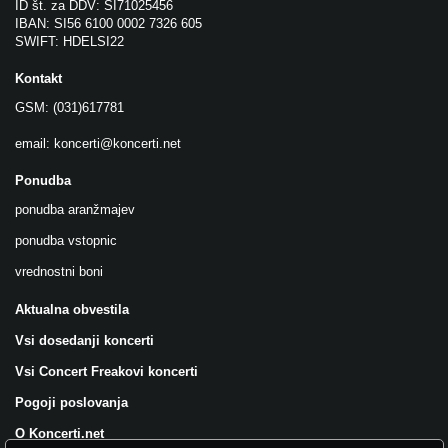
ID št. za DDV: SI71025456
IBAN: SI56 6100 0002 7326 605
SWIFT: HDELSI22
Kontakt
GSM: (031)617781
email:
koncerti@koncerti.net
Ponudba
ponudba aranžmajev
ponudba vstopnic
vrednostni boni
Aktualna obvestila
Vsi dosedanji koncerti
Vsi Concert Freakovi koncerti
Pogoji poslovanja
O Koncerti.net