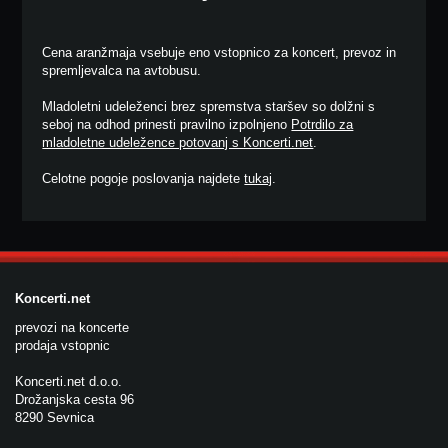
Cena aranžmaja vsebuje eno vstopnico za koncert, prevoz in
spremljevalca na avtobusu.
Mladoletni udeleženci brez spremstva staršev so dolžni s
seboj na odhod prinesti pravilno izpolnjeno
Potrdilo za
mladoletne udeležence potovanj s Koncerti.net
.
Celotne pogoje poslovanja najdete
tukaj
.
Koncerti.net
prevozi na koncerte
prodaja vstopnic
Koncerti.net d.o.o.
Drožanjska cesta 96
8290 Sevnica