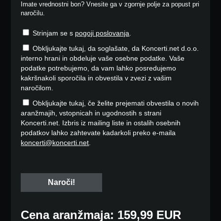
Imate vrednostni bon? Vnesite ga v zgornje polje za popust pri
naročilu.
Strinjam se s
pogoji poslovanja
.
Obkljukajte tukaj, da soglašate, da Koncerti.net d.o.o.
interno hrani in obdeluje vaše osebne podatke. Vaše
podatke potrebujemo, da vam lahko posredujemo
kakršnakoli sporočila in obvestila v zvezi z vašim
naročilom.
Obkljukajte tukaj, če želite prejemati obvestila o novih
aranžmajih, vstopnicah in ugodnostih s strani
Koncerti.net. Izbris iz mailing liste in ostalih osebnih
podatkov lahko zahtevate kadarkoli preko e-maila
koncerti@koncerti.net
.
Cena aranžmaja: 159,99 EUR