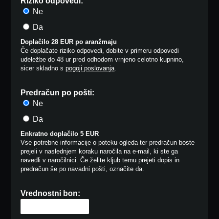
Riziko odpovedi:
Ne
Da
Doplačilo 28 EUR po aranžmaju
Če doplačate riziko odpovedi, dobite v primeru odpovedi
udeležbe do 48 ur pred odhodom vrnjeno celotno kupnino,
sicer skladno s
pogoji poslovanja
.
Predračun po pošti:
Ne
Da
Enkratno doplačilo 5 EUR
Vse potrebne informacije o poteku ogleda ter predračun boste
prejeli v naslednjem koraku naročila na e-mail, ki ste ga
navedli v naročilnici. Če želite kljub temu prejeti dopis in
predračun še po navadni pošti, označite da.
Vrednostni bon: