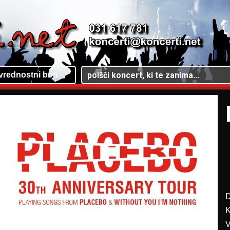
vrednostni bon
D
K
V