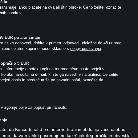
čila
anžmaje lahko plačate na dva ali štiri obroke. Če to želite, označite
jenih obrokov.
 28 EUR po aranžmaju
e riziko odpovedi, dobite v primeru odpovedi udeležbe do 48 ur pred
njeno celotno kupnino, sicer skladno s
pogoji poslovanja
.
doplačilo 5 EUR
e informacije o poteku ogleda ter predračun boste prejeli v
koraku naročila na e-mail, ki ste ga navedli v naročilnici. Če želite
prejeti dopis in predračun še po navadni pošti, označite da.
 zgornje polje za popust pri naročilu.
anja
.
ate, da Koncerti.net d.o.o. interno hrani in obdeluje vaše osebne
jemo, da vam lahko posredujemo kakršnakoli sporočila in obvestila