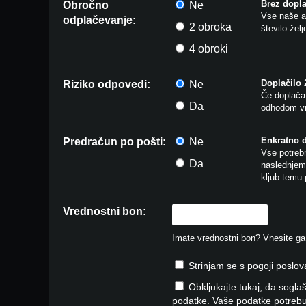
Brez dopla
Obročno
Ne
Vse naše ar
odplačevanje:
2 obroka
število žel
4 obroki
Doplačilo
Riziko odpovedi:
Ne
Če doplačat
Da
odhodom vr
Enkratno 
Predračun po pošti:
Ne
Vse potrebn
Da
naslednjem 
kljub temu 
Vrednostni bon:
Imate vrednostni bon? Vnesite ga v
Strinjam se s
pogoji poslov
Obkljukajte tukaj, da soglaš
podatke. Vaše podatke potrebu