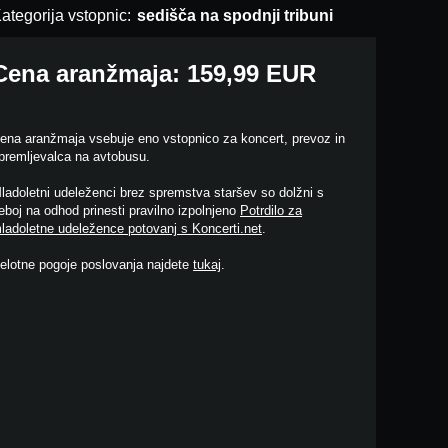
ategorija vstopnic:
sedišča na spodnji tribuni
Cena aranžmaja: 159,99 EUR
ena aranžmaja vsebuje eno vstopnico za koncert, prevoz in
premljevalca na avtobusu.
ladoletni udeleženci brez spremstva staršev so dolžni s
eboj na odhod prinesti pravilno izpolnjeno
Potrdilo za
ladoletne udeležence potovanj s Koncerti.net
.
elotne pogoje poslovanja najdete
tukaj
.