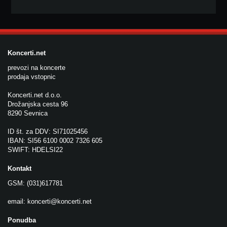
Koncerti.net
prevozi na koncerte
prodaja vstopnic
Koncerti.net d.o.o.
Drožanjska cesta 96
8290 Sevnica
ID št. za DDV: SI71025456
IBAN: SI56 6100 0002 7326 605
SWIFT: HDELSI22
Kontakt
GSM: (031)617781
email:
koncerti@koncerti.net
Ponudba