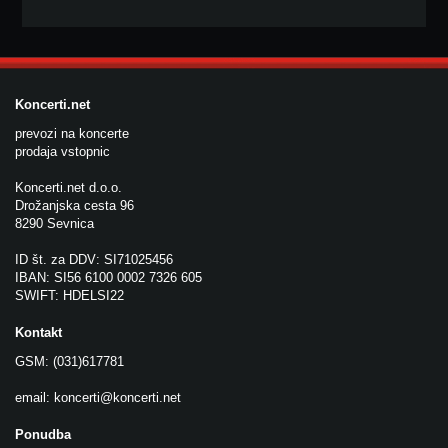
Koncerti.net
prevozi na koncerte
prodaja vstopnic
Koncerti.net d.o.o.
Drožanjska cesta 96
8290 Sevnica
ID št. za DDV: SI71025456
IBAN: SI56 6100 0002 7326 605
SWIFT: HDELSI22
Kontakt
GSM: (031)617781
email:
koncerti@koncerti.net
Ponudba