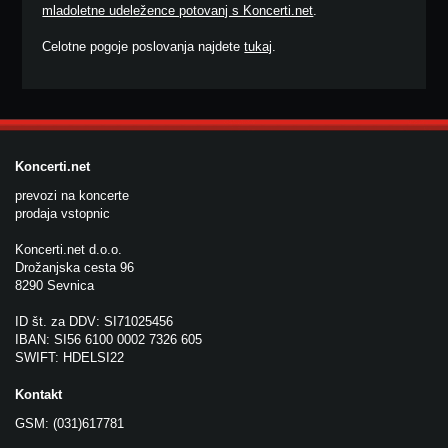
mladoletne udeležence potovanj s Koncerti.net
.
Celotne pogoje poslovanja najdete
tukaj
.
Koncerti.net
prevozi na koncerte
prodaja vstopnic
Koncerti.net d.o.o.
Drožanjska cesta 96
8290 Sevnica
ID št. za DDV: SI71025456
IBAN: SI56 6100 0002 7326 605
SWIFT: HDELSI22
Kontakt
GSM: (031)617781