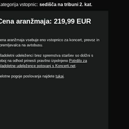
ategorija vstopnic:
sedišča na tribuni 2. kat.
Cena aranžmaja: 219,99 EUR
ena aranžmaja vsebuje eno vstopnico za koncert, prevoz in
premljevalca na avtobusu.
ladoletni udeleženci brez spremstva staršev so dolžni s
eboj na odhod prinesti pravilno izpolnjeno
Potrdilo za
ladoletne udeležence potovanj s Koncerti.net
.
elotne pogoje poslovanja najdete
tukaj
.