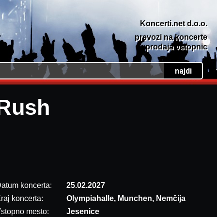
Koncerti.net d.o.o.
prevozi na koncerte
prodaja vstopnic
Rush
atum koncerta:
25.02.2027
raj koncerta:
Olympiahalle, Munchen, Nemčija
stopno mesto:
Jesenice