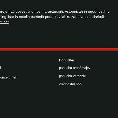
 prejemati obvestila o novih aranžmajih, vstopnicah in ugodnostih s
ailing liste in ostalih osebnih podatkov lahko zahtevate kadarkoli
ti.net
.
Ponudba
1
ponudba aranžmajev
ponudba vstopnic
oncerti.net
vrednostni boni