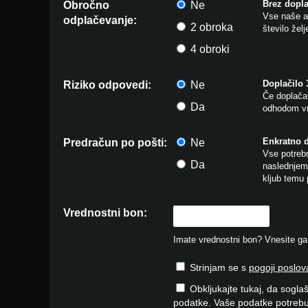
Brez dopla
Obročno
Ne
Vse naše ar
odplačevanje:
2 obroka
število žel
4 obroki
Doplačilo
Riziko odpovedi:
Ne
Če doplačat
Da
odhodom vr
Enkratno 
Predračun po pošti:
Ne
Vse potrebn
Da
naslednjem 
kljub temu 
Vrednostni bon:
Imate vrednostni bon? Vnesite ga v
Strinjam se s
pogoji poslov
Obkljukajte tukaj, da soglaš
podatke. Vaše podatke potrebu