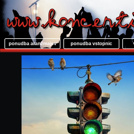
ponudba aranžmajev
ponudba vstopnic