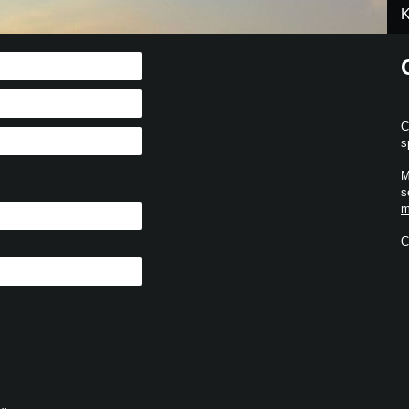
K
C
s
M
s
m
C