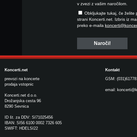
v zvezi z vašim naročilom.
Obkljukajte tukaj, če želite
strani Koncerti.net. Izbris iz m
preko e-maila
koncerti@koncer
Koncerti.net
Kontakt
prevozi na koncerte
GSM: (031)61778
prodaja vstopnic
email:
koncerti@k
Koncerti.net d.o.o.
Drožanjska cesta 96
8290 Sevnica
ID št. za DDV: SI71025456
IBAN: SI56 6100 0002 7326 605
SWIFT: HDELSI22