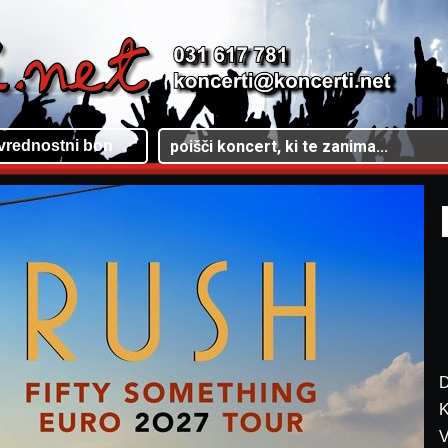
vrednostni bon
D
K
V