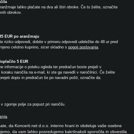
čila
anžmaje lahko plačate na dva ali štiri obroke. Če to želite, označite
jenih obrokov.
 35 EUR po aranžmaju
e riziko odpovedi, dobite v primeru odpovedi udeležbe do 48 ur pred
njeno celotno kupnino, sicer skladno s
pogoji poslovanja
.
doplačilo 5 EUR
e informacije o poteku ogleda ter predračun boste prejeli v
koraku naročila na e-mail, ki ste ga navedli v naročilnici. Če želite
prejeti dopis in predračun še po navadni pošti, označite da.
 zgornje polje za popust pri naročilu.
anja
.
ate, da Koncerti.net d.o.o. interno hrani in obdeluje vaše osebne
jemo, da vam lahko posredujemo kakršnakoli sporočila in obvestila