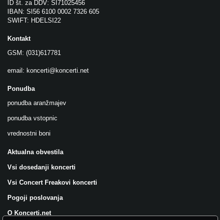
ID št. za DDV: SI71025456
IBAN: SI56 6100 0002 7326 605
SWIFT: HDELSI22
Kontakt
GSM: (031)617781
email:
koncerti@koncerti.net
Ponudba
ponudba aranžmajev
ponudba vstopnic
vrednostni boni
Aktualna obvestila
Vsi dosedanji koncerti
Vsi Concert Freakovi koncerti
Pogoji poslovanja
O Koncerti.net