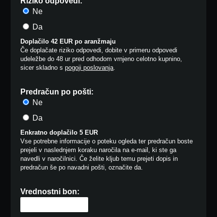
Riziko odpovedi:
Ne
Da
Doplačilo 42 EUR po aranžmaju
Če doplačate riziko odpovedi, dobite v primeru odpovedi
udeležbe do 48 ur pred odhodom vrnjeno celotno kupnino,
sicer skladno s
pogoji poslovanja
.
Predračun po pošti:
Ne
Da
Enkratno doplačilo 5 EUR
Vse potrebne informacije o poteku ogleda ter predračun boste
prejeli v naslednjem koraku naročila na e-mail, ki ste ga
navedli v naročilnici. Če želite kljub temu prejeti dopis in
predračun še po navadni pošti, označite da.
Vrednostni bon: