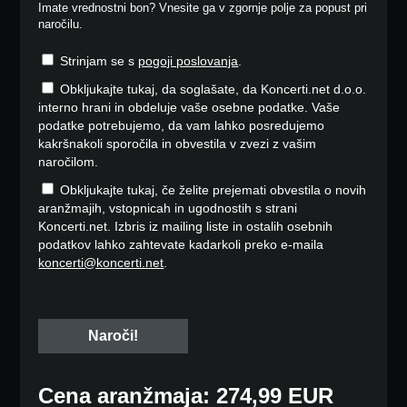
Imate vrednostni bon? Vnesite ga v zgornje polje za popust pri
naročilu.
Strinjam se s
pogoji poslovanja
.
Obkljukajte tukaj, da soglašate, da Koncerti.net d.o.o.
interno hrani in obdeluje vaše osebne podatke. Vaše
podatke potrebujemo, da vam lahko posredujemo
kakršnakoli sporočila in obvestila v zvezi z vašim
naročilom.
Obkljukajte tukaj, če želite prejemati obvestila o novih
aranžmajih, vstopnicah in ugodnostih s strani
Koncerti.net. Izbris iz mailing liste in ostalih osebnih
podatkov lahko zahtevate kadarkoli preko e-maila
koncerti@koncerti.net
.
Cena aranžmaja: 274,99 EUR