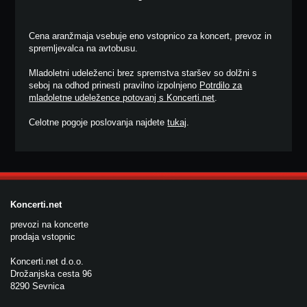
Cena aranžmaja vsebuje eno vstopnico za koncert, prevoz in
spremljevalca na avtobusu.
Mladoletni udeleženci brez spremstva staršev so dolžni s
seboj na odhod prinesti pravilno izpolnjeno
Potrdilo za
mladoletne udeležence potovanj s Koncerti.net
.
Celotne pogoje poslovanja najdete
tukaj
.
Koncerti.net
prevozi na koncerte
prodaja vstopnic
Koncerti.net d.o.o.
Drožanjska cesta 96
8290 Sevnica