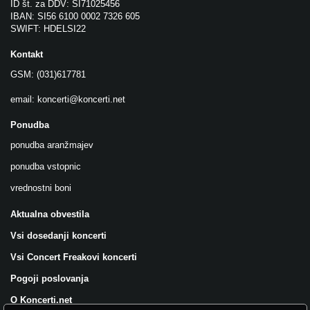
ID št. za DDV: SI71025456
IBAN: SI56 6100 0002 7326 605
SWIFT: HDELSI22
Kontakt
GSM: (031)617781
email:
koncerti@koncerti.net
Ponudba
ponudba aranžmajev
ponudba vstopnic
vrednostni boni
Aktualna obvestila
Vsi dosedanji koncerti
Vsi Concert Freakovi koncerti
Pogoji poslovanja
O Koncerti.net