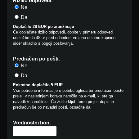
Riziko odpovedi:
Ne
Da
Doplačilo 28 EUR po aranžmaju
Če doplačate riziko odpovedi, dobite v primeru odpovedi
udeležbe do 48 ur pred odhodom vrnjeno celotno kupnino,
sicer skladno s
pogoji poslovanja
.
Predračun po pošti:
Ne
Da
Enkratno doplačilo 5 EUR
Vse potrebne informacije o poteku ogleda ter predračun boste
prejeli v naslednjem koraku naročila na e-mail, ki ste ga
navedli v naročilnici. Če želite kljub temu prejeti dopis in
predračun še po navadni pošti, označite da.
Vrednostni bon: