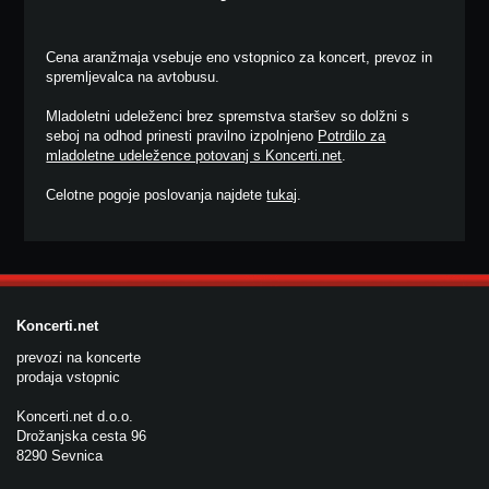
Cena aranžmaja vsebuje eno vstopnico za koncert, prevoz in
spremljevalca na avtobusu.
Mladoletni udeleženci brez spremstva staršev so dolžni s
seboj na odhod prinesti pravilno izpolnjeno
Potrdilo za
mladoletne udeležence potovanj s Koncerti.net
.
Celotne pogoje poslovanja najdete
tukaj
.
Koncerti.net
prevozi na koncerte
prodaja vstopnic
Koncerti.net d.o.o.
Drožanjska cesta 96
8290 Sevnica