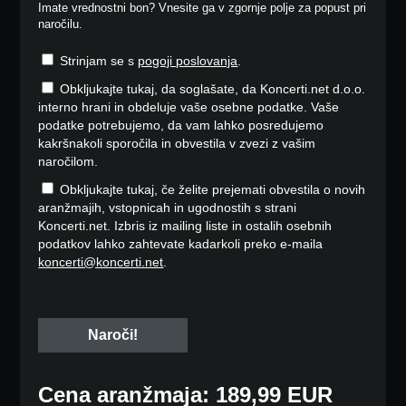
Imate vrednostni bon? Vnesite ga v zgornje polje za popust pri
naročilu.
Strinjam se s
pogoji poslovanja
.
Obkljukajte tukaj, da soglašate, da Koncerti.net d.o.o.
interno hrani in obdeluje vaše osebne podatke. Vaše
podatke potrebujemo, da vam lahko posredujemo
kakršnakoli sporočila in obvestila v zvezi z vašim
naročilom.
Obkljukajte tukaj, če želite prejemati obvestila o novih
aranžmajih, vstopnicah in ugodnostih s strani
Koncerti.net. Izbris iz mailing liste in ostalih osebnih
podatkov lahko zahtevate kadarkoli preko e-maila
koncerti@koncerti.net
.
Cena aranžmaja: 189,99 EUR