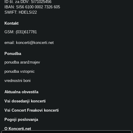
ID št. za DDV: SI71025456
IBAN: SI56 6100 0002 7326 605
SWIFT: HDELSI22
Kontakt
GSM: (031)617781
email:
koncerti@koncerti.net
Ponudba
ponudba aranžmajev
ponudba vstopnic
vrednostni boni
Aktualna obvestila
Vsi dosedanji koncerti
Vsi Concert Freakovi koncerti
Pogoji poslovanja
O Koncerti.net