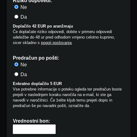
Riziko odpovedi:
Ne
Da
Doplačilo 42 EUR po aranžmaju
Če doplačate riziko odpovedi, dobite v primeru odpovedi
udeležbe do 48 ur pred odhodom vrnjeno celotno kupnino,
sicer skladno s
pogoji poslovanja
.
Predračun po pošti:
Ne
Da
Enkratno doplačilo 5 EUR
Vse potrebne informacije o poteku ogleda ter predračun boste
prejeli v naslednjem koraku naročila na e-mail, ki ste ga
navedli v naročilnici. Če želite kljub temu prejeti dopis in
predračun še po navadni pošti, označite da.
Vrednostni bon: