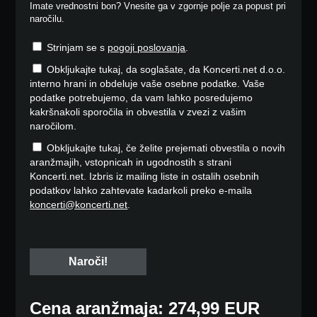
Imate vrednostni bon? Vnesite ga v zgornje polje za popust pri
naročilu.
Strinjam se s
pogoji poslovanja
.
Obkljukajte tukaj, da soglašate, da Koncerti.net d.o.o.
interno hrani in obdeluje vaše osebne podatke. Vaše
podatke potrebujemo, da vam lahko posredujemo
kakršnakoli sporočila in obvestila v zvezi z vašim
naročilom.
Obkljukajte tukaj, če želite prejemati obvestila o novih
aranžmajih, vstopnicah in ugodnostih s strani
Koncerti.net. Izbris iz mailing liste in ostalih osebnih
podatkov lahko zahtevate kadarkoli preko e-maila
koncerti@koncerti.net
.
Cena aranžmaja: 274,99 EUR