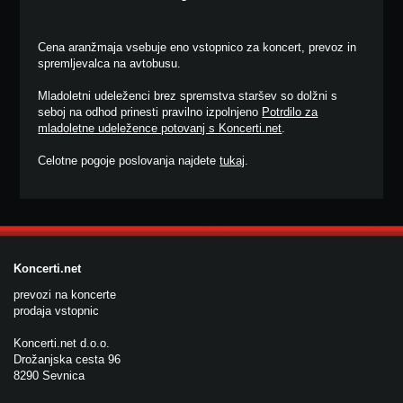
Cena aranžmaja vsebuje eno vstopnico za koncert, prevoz in
spremljevalca na avtobusu.
Mladoletni udeleženci brez spremstva staršev so dolžni s
seboj na odhod prinesti pravilno izpolnjeno
Potrdilo za
mladoletne udeležence potovanj s Koncerti.net
.
Celotne pogoje poslovanja najdete
tukaj
.
Koncerti.net
prevozi na koncerte
prodaja vstopnic
Koncerti.net d.o.o.
Drožanjska cesta 96
8290 Sevnica