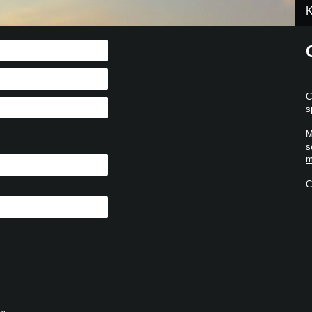
K
C
s
M
s
m
C