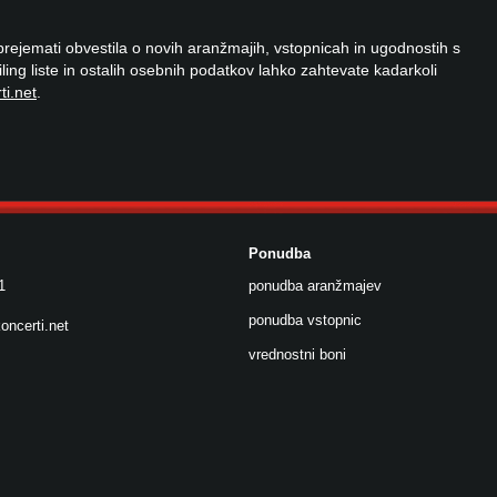
 prejemati obvestila o novih aranžmajih, vstopnicah in ugodnostih s
ailing liste in ostalih osebnih podatkov lahko zahtevate kadarkoli
ti.net
.
Ponudba
1
ponudba aranžmajev
ponudba vstopnic
oncerti.net
vrednostni boni