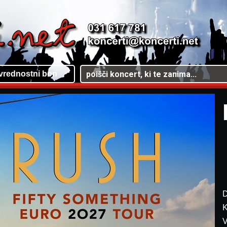
vrednostni bon
D
K
V