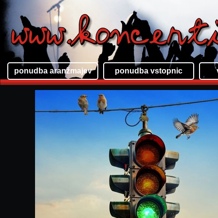
ponudba aranžmajev
ponudba vstopnic