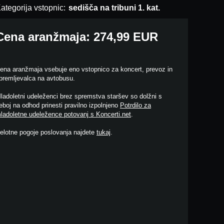
ategorija vstopnic:
sedišča na tribuni 1. kat.
Cena aranžmaja: 274,99 EUR
ena aranžmaja vsebuje eno vstopnico za koncert, prevoz in
premljevalca na avtobusu.
ladoletni udeleženci brez spremstva staršev so dolžni s
eboj na odhod prinesti pravilno izpolnjeno
Potrdilo za
ladoletne udeležence potovanj s Koncerti.net
.
elotne pogoje poslovanja najdete
tukaj
.