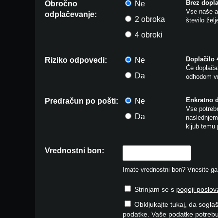
Brez dopla
Obročno
Ne
Vse naše ar
odplačevanje:
2 obroka
število žel
4 obroki
Doplačilo
Riziko odpovedi:
Ne
Če doplačat
Da
odhodom vr
Enkratno 
Predračun po pošti:
Ne
Vse potrebn
Da
naslednjem 
kljub temu 
Vrednostni bon:
Imate vrednostni bon? Vnesite ga v
Strinjam se s
pogoji poslov
Obkljukajte tukaj, da soglaš
podatke. Vaše podatke potrebu