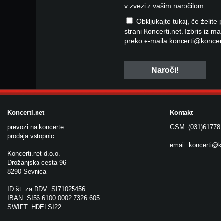
v zvezi z vašim naročilom.
Obkljukajte tukaj, če želite
strani Koncerti.net. Izbris iz m
preko e-maila
koncerti@koncer
Koncerti.net
Kontakt
prevozi na koncerte
GSM: (031)61778
prodaja vstopnic
email:
koncerti@k
Koncerti.net d.o.o.
Drožanjska cesta 96
8290 Sevnica
ID št. za DDV: SI71025456
IBAN: SI56 6100 0002 7326 605
SWIFT: HDELSI22