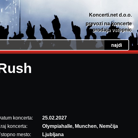
Koncerti.net d.o.o.
prevozi na koncerte
prodaja vstopnic
Rush
atum koncerta:
25.02.2027
raj koncerta:
Olympiahalle, Munchen, Nemčija
stopno mesto:
Ljubljana