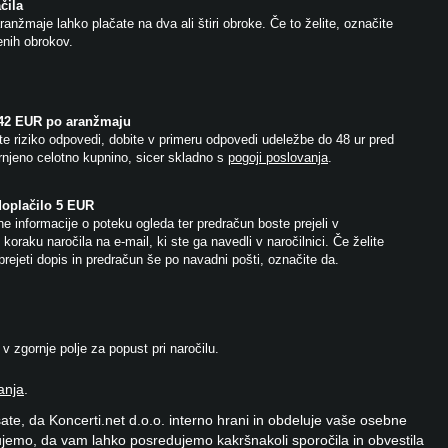
čila
anžmaje lahko plačate na dva ali štiri obroke. Če to želite, označite
jenih obrokov.
 42 EUR po aranžmaju
e riziko odpovedi, dobite v primeru odpovedi udeležbe do 48 ur pred
njeno celotno kupnino, sicer skladno s
pogoji poslovanja
.
doplačilo 5 EUR
e informacije o poteku ogleda ter predračun boste prejeli v
koraku naročila na e-mail, ki ste ga navedli v naročilnici. Če želite
prejeti dopis in predračun še po navadni pošti, označite da.
 zgornje polje za popust pri naročilu.
anja
.
ate, da Koncerti.net d.o.o. interno hrani in obdeluje vaše osebne
jemo, da vam lahko posredujemo kakršnakoli sporočila in obvestila