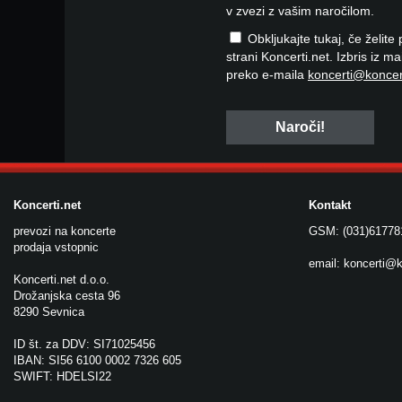
v zvezi z vašim naročilom.
Obkljukajte tukaj, če želite
strani Koncerti.net. Izbris iz m
preko e-maila
koncerti@koncer
Koncerti.net
Kontakt
prevozi na koncerte
GSM: (031)61778
prodaja vstopnic
email:
koncerti@k
Koncerti.net d.o.o.
Drožanjska cesta 96
8290 Sevnica
ID št. za DDV: SI71025456
IBAN: SI56 6100 0002 7326 605
SWIFT: HDELSI22