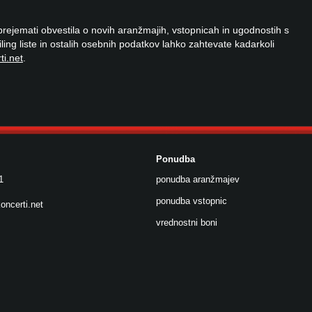
 prejemati obvestila o novih aranžmajih, vstopnicah in ugodnostih s
ailing liste in ostalih osebnih podatkov lahko zahtevate kadarkoli
ti.net
.
Ponudba
1
ponudba aranžmajev
ponudba vstopnic
oncerti.net
vrednostni boni