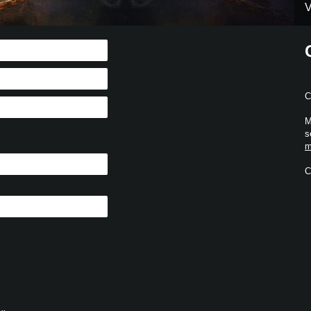
V
C
M
s
m
C