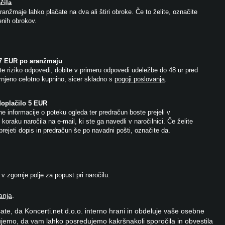
čila
anžmaje lahko plačate na dva ali štiri obroke. Če to želite, označite
jenih obrokov.
 7 EUR po aranžmaju
e riziko odpovedi, dobite v primeru odpovedi udeležbe do 48 ur pred
njeno celotno kupnino, sicer skladno s
pogoji poslovanja
.
doplačilo 5 EUR
e informacije o poteku ogleda ter predračun boste prejeli v
koraku naročila na e-mail, ki ste ga navedli v naročilnici. Če želite
prejeti dopis in predračun še po navadni pošti, označite da.
 zgornje polje za popust pri naročilu.
anja
.
ate, da Koncerti.net d.o.o. interno hrani in obdeluje vaše osebne
jemo, da vam lahko posredujemo kakršnakoli sporočila in obvestila