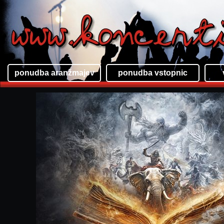
ponudba aranžmajev
ponudba vstopnic