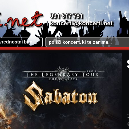
vrednostni bon
D
K