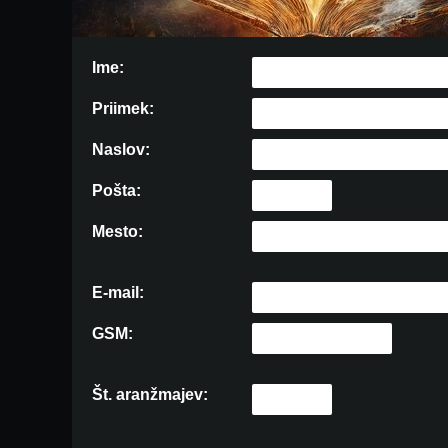
Ime:
Priimek:
Naslov:
Pošta:
Mesto:
E-mail:
GSM:
Št. aranžmajev: