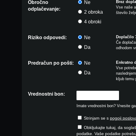
Brez dopla
Obročno
Ne
Vse naše ar
odplačevanje:
2 obroka
število žel
4 obroki
Doplačilo
Riziko odpovedi:
Ne
Če doplačat
Da
odhodom vr
Enkratno 
Predračun po pošti:
Ne
Vse potrebn
Da
naslednjem 
kljub temu 
Vrednostni bon:
Imate vrednostni bon? Vnesite ga v
Strinjam se s
pogoji poslov
Obkljukajte tukaj, da soglaš
podatke. Vaše podatke potrebu