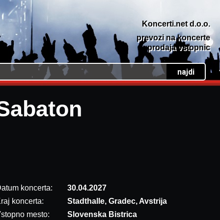
Koncerti.net d.o.o.
prevozi na koncerte
prodaja vstopnic
Sabaton
atum koncerta:
30.04.2027
raj koncerta:
Stadthalle, Gradec, Avstrija
stopno mesto:
Slovenska Bistrica