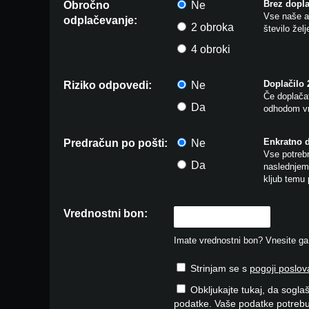
Brez dopla
Obročno
Ne
Vse naše ar
odplačevanje:
2 obroka
število žel
4 obroki
Doplačilo
Riziko odpovedi:
Ne
Če doplačat
Da
odhodom vr
Enkratno 
Predračun po pošti:
Ne
Vse potrebn
Da
naslednjem 
kljub temu 
Vrednostni bon:
Imate vrednostni bon? Vnesite ga v
Strinjam se s
pogoji poslov
Obkljukajte tukaj, da soglaš
podatke. Vaše podatke potrebu