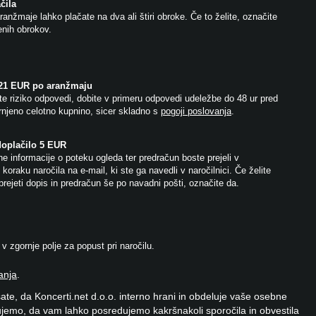
čila
anžmaje lahko plačate na dva ali štiri obroke. Če to želite, označite
jenih obrokov.
 21 EUR po aranžmaju
e riziko odpovedi, dobite v primeru odpovedi udeležbe do 48 ur pred
njeno celotno kupnino, sicer skladno s
pogoji poslovanja
.
doplačilo 5 EUR
e informacije o poteku ogleda ter predračun boste prejeli v
koraku naročila na e-mail, ki ste ga navedli v naročilnici. Če želite
prejeti dopis in predračun še po navadni pošti, označite da.
 zgornje polje za popust pri naročilu.
anja
.
ate, da Koncerti.net d.o.o. interno hrani in obdeluje vaše osebne
jemo, da vam lahko posredujemo kakršnakoli sporočila in obvestila