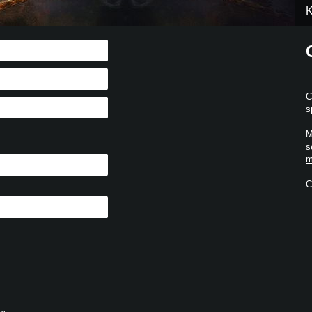
K
C
s
M
s
m
C