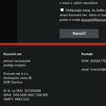
v zvezi z vašim naročilom.
Obkljukajte tukaj, če želite
strani Koncerti.net. Izbris iz m
preko e-maila
koncerti@koncer
Koncerti.net
Kontakt
prevozi na koncerte
GSM: (031)61778
prodaja vstopnic
email:
koncerti@k
Koncerti.net d.o.o.
Drožanjska cesta 96
8290 Sevnica
ID št. za DDV: SI71025456
IBAN: SI56 6100 0002 7326 605
SWIFT: HDELSI22