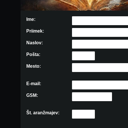
Ime:
Priimek:
Naslov:
Pošta:
Mesto:
E-mail:
GSM:
Št. aranžmajev: