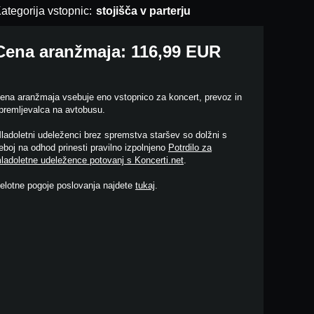
ategorija vstopnic:
stojišča v parterju
Cena aranžmaja: 116,99 EUR
ena aranžmaja vsebuje eno vstopnico za koncert, prevoz in
premljevalca na avtobusu.
ladoletni udeleženci brez spremstva staršev so dolžni s
eboj na odhod prinesti pravilno izpolnjeno
Potrdilo za
ladoletne udeležence potovanj s Koncerti.net
.
elotne pogoje poslovanja najdete
tukaj
.