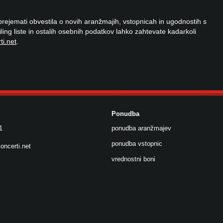
 prejemati obvestila o novih aranžmajih, vstopnicah in ugodnostih s
ailing liste in ostalih osebnih podatkov lahko zahtevate kadarkoli
ti.net
.
Ponudba
1
ponudba aranžmajev
ponudba vstopnic
oncerti.net
vrednostni boni