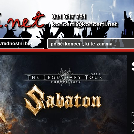
vrednostni bon
D
K
V