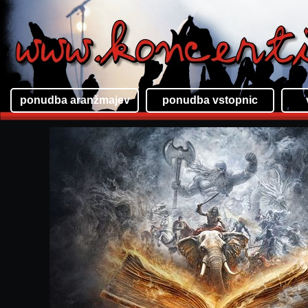
ponudba aranžmajev
ponudba vstopnic