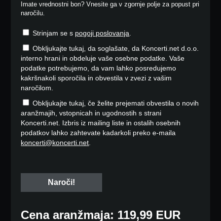
Imate vrednostni bon? Vnesite ga v zgornje polje za popust pri
naročilu.
Strinjam se s
pogoji poslovanja
.
Obkljukajte tukaj, da soglašate, da Koncerti.net d.o.o.
interno hrani in obdeluje vaše osebne podatke. Vaše
podatke potrebujemo, da vam lahko posredujemo
kakršnakoli sporočila in obvestila v zvezi z vašim
naročilom.
Obkljukajte tukaj, če želite prejemati obvestila o novih
aranžmajih, vstopnicah in ugodnostih s strani
Koncerti.net. Izbris iz mailing liste in ostalih osebnih
podatkov lahko zahtevate kadarkoli preko e-maila
koncerti@koncerti.net
.
Cena aranžmaja: 119,99 EUR