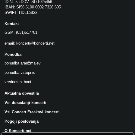
ID št. za DDV: SI71025456
IBAN: SI56 6100 0002 7326 605
SWIFT: HDELSI22
Kontakt
GSM: (031)617781
email:
koncerti@koncerti.net
Ponudba
ponudba aranžmajev
ponudba vstopnic
vrednostni boni
Aktualna obvestila
Vsi dosedanji koncerti
Vsi Concert Freakovi koncerti
Pogoji poslovanja
O Koncerti.net