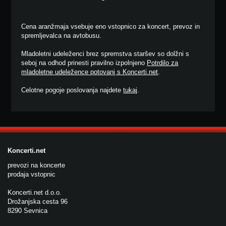
Cena aranžmaja vsebuje eno vstopnico za koncert, prevoz in
spremljevalca na avtobusu.
Mladoletni udeleženci brez spremstva staršev so dolžni s
seboj na odhod prinesti pravilno izpolnjeno
Potrdilo za
mladoletne udeležence potovanj s Koncerti.net
.
Celotne pogoje poslovanja najdete
tukaj
.
Koncerti.net
prevozi na koncerte
prodaja vstopnic
Koncerti.net d.o.o.
Drožanjska cesta 96
8290 Sevnica