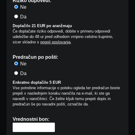
Riziko odpovedi:
Ne
Da
Doplačilo 21 EUR po aranžmaju
Če doplačate riziko odpovedi, dobite v primeru odpovedi
udeležbe do 48 ur pred odhodom vrnjeno celotno kupnino,
sicer skladno s
pogoji poslovanja
.
Predračun po pošti:
Ne
Da
Enkratno doplačilo 5 EUR
Vse potrebne informacije o poteku ogleda ter predračun boste
prejeli v naslednjem koraku naročila na e-mail, ki ste ga
navedli v naročilnici. Če želite kljub temu prejeti dopis in
predračun še po navadni pošti, označite da.
Vrednostni bon: