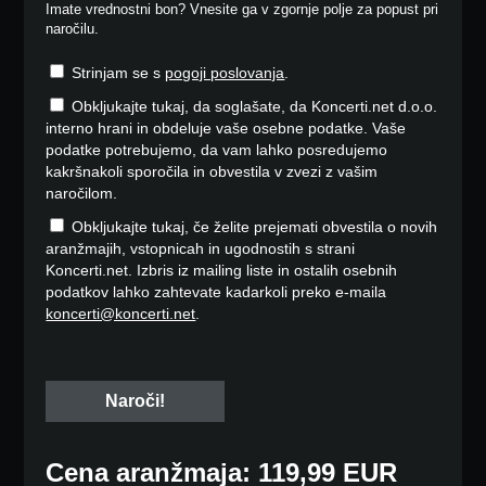
Imate vrednostni bon? Vnesite ga v zgornje polje za popust pri
naročilu.
Strinjam se s
pogoji poslovanja
.
Obkljukajte tukaj, da soglašate, da Koncerti.net d.o.o.
interno hrani in obdeluje vaše osebne podatke. Vaše
podatke potrebujemo, da vam lahko posredujemo
kakršnakoli sporočila in obvestila v zvezi z vašim
naročilom.
Obkljukajte tukaj, če želite prejemati obvestila o novih
aranžmajih, vstopnicah in ugodnostih s strani
Koncerti.net. Izbris iz mailing liste in ostalih osebnih
podatkov lahko zahtevate kadarkoli preko e-maila
koncerti@koncerti.net
.
Cena aranžmaja: 119,99 EUR