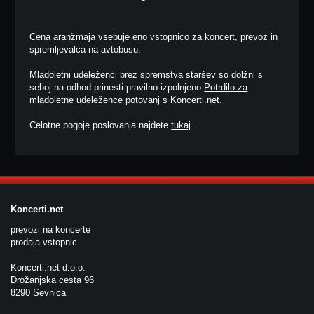
Cena aranžmaja vsebuje eno vstopnico za koncert, prevoz in
spremljevalca na avtobusu.
Mladoletni udeleženci brez spremstva staršev so dolžni s
seboj na odhod prinesti pravilno izpolnjeno
Potrdilo za
mladoletne udeležence potovanj s Koncerti.net
.
Celotne pogoje poslovanja najdete
tukaj
.
Koncerti.net
prevozi na koncerte
prodaja vstopnic
Koncerti.net d.o.o.
Drožanjska cesta 96
8290 Sevnica