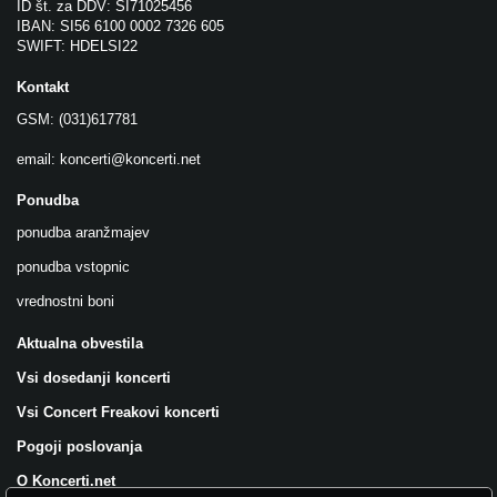
ID št. za DDV: SI71025456
IBAN: SI56 6100 0002 7326 605
SWIFT: HDELSI22
Kontakt
GSM: (031)617781
email:
koncerti@koncerti.net
Ponudba
ponudba aranžmajev
ponudba vstopnic
vrednostni boni
Aktualna obvestila
Vsi dosedanji koncerti
Vsi Concert Freakovi koncerti
Pogoji poslovanja
O Koncerti.net