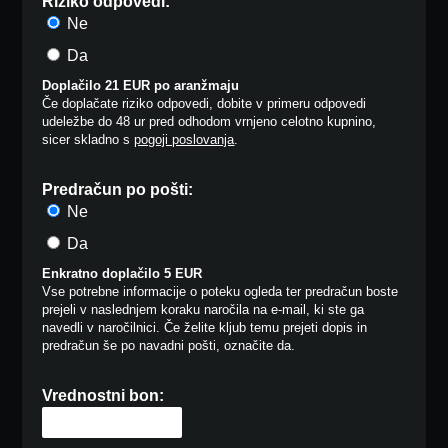
Riziko odpovedi:
Ne
Da
Doplačilo 21 EUR po aranžmaju
Če doplačate riziko odpovedi, dobite v primeru odpovedi
udeležbe do 48 ur pred odhodom vrnjeno celotno kupnino,
sicer skladno s
pogoji poslovanja
.
Predračun po pošti:
Ne
Da
Enkratno doplačilo 5 EUR
Vse potrebne informacije o poteku ogleda ter predračun boste
prejeli v naslednjem koraku naročila na e-mail, ki ste ga
navedli v naročilnici. Če želite kljub temu prejeti dopis in
predračun še po navadni pošti, označite da.
Vrednostni bon: