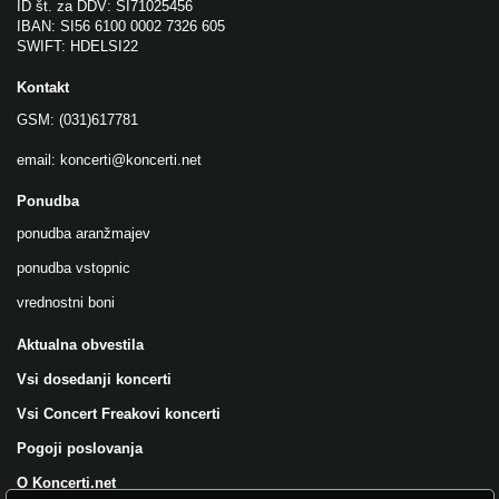
ID št. za DDV: SI71025456
IBAN: SI56 6100 0002 7326 605
SWIFT: HDELSI22
Kontakt
GSM: (031)617781
email:
koncerti@koncerti.net
Ponudba
ponudba aranžmajev
ponudba vstopnic
vrednostni boni
Aktualna obvestila
Vsi dosedanji koncerti
Vsi Concert Freakovi koncerti
Pogoji poslovanja
O Koncerti.net