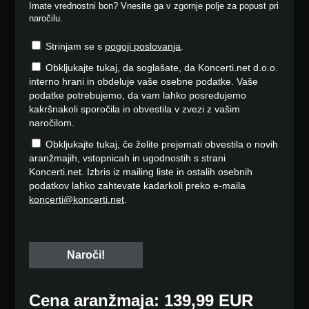
Imate vrednostni bon? Vnesite ga v zgornje polje za popust pri
naročilu.
Strinjam se s
pogoji poslovanja
.
Obkljukajte tukaj, da soglašate, da Koncerti.net d.o.o.
interno hrani in obdeluje vaše osebne podatke. Vaše
podatke potrebujemo, da vam lahko posredujemo
kakršnakoli sporočila in obvestila v zvezi z vašim
naročilom.
Obkljukajte tukaj, če želite prejemati obvestila o novih
aranžmajih, vstopnicah in ugodnostih s strani
Koncerti.net. Izbris iz mailing liste in ostalih osebnih
podatkov lahko zahtevate kadarkoli preko e-maila
koncerti@koncerti.net
.
Cena aranžmaja: 139,99 EUR