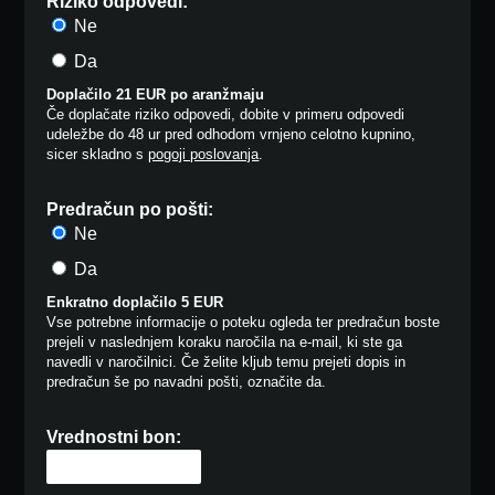
Riziko odpovedi:
Ne
Da
Doplačilo 21 EUR po aranžmaju
Če doplačate riziko odpovedi, dobite v primeru odpovedi
udeležbe do 48 ur pred odhodom vrnjeno celotno kupnino,
sicer skladno s
pogoji poslovanja
.
Predračun po pošti:
Ne
Da
Enkratno doplačilo 5 EUR
Vse potrebne informacije o poteku ogleda ter predračun boste
prejeli v naslednjem koraku naročila na e-mail, ki ste ga
navedli v naročilnici. Če želite kljub temu prejeti dopis in
predračun še po navadni pošti, označite da.
Vrednostni bon: