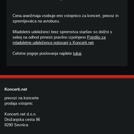
Cena aranžmaja vsebuje eno vstopnico za koncert, prevoz in
spremljevalca na avtobusu.
Mladoletni udeleženci brez spremstva staršev so dolžni s
seboj na odhod prinesti pravilno izpolnjeno
Potrdilo za
mladoletne udeležence potovanj s Koncerti.net
.
Celotne pogoje poslovanja najdete
tukaj
.
Koncerti.net
prevozi na koncerte
prodaja vstopnic
Koncerti.net d.o.o.
Drožanjska cesta 96
8290 Sevnica