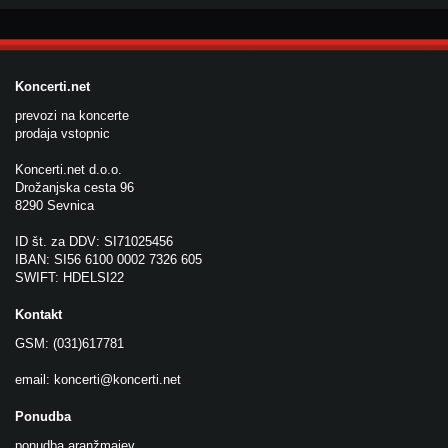
Koncerti.net
prevozi na koncerte
prodaja vstopnic
Koncerti.net d.o.o.
Drožanjska cesta 96
8290 Sevnica
ID št. za DDV: SI71025456
IBAN: SI56 6100 0002 7326 605
SWIFT: HDELSI22
Kontakt
GSM: (031)617781
email:
koncerti@koncerti.net
Ponudba
ponudba aranžmajev