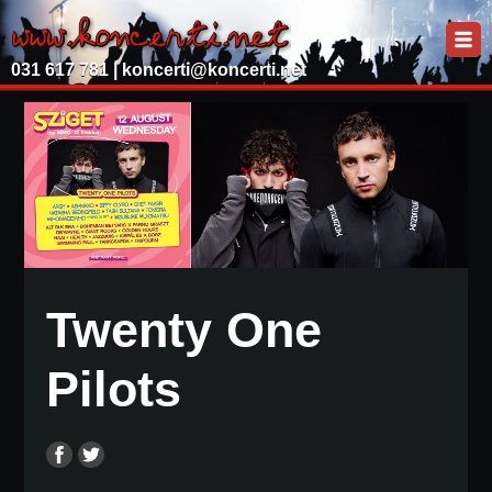
031 617 781 |
koncerti@koncerti.net
Twenty One
Pilots