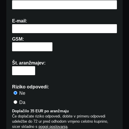
E-mail:
GSM:
Št. aranžmajev:
Riziko odpovedi:
Ne
Da
Doplačilo 35 EUR po aranžmaju
Če doplačate riziko odpovedi, dobite v primeru odpovedi
udeležbe do 72 ur pred odhodom vrnjeno celotno kupnino,
sicer skladno s
pogoji poslovanja
.