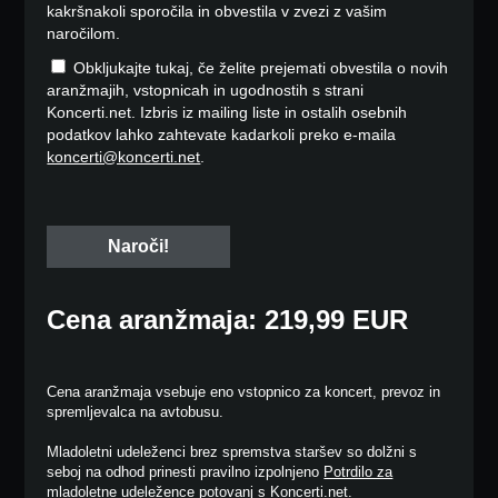
kakršnakoli sporočila in obvestila v zvezi z vašim
naročilom.
Obkljukajte tukaj, če želite prejemati obvestila o novih
aranžmajih, vstopnicah in ugodnostih s strani
Koncerti.net. Izbris iz mailing liste in ostalih osebnih
podatkov lahko zahtevate kadarkoli preko e-maila
koncerti@koncerti.net
.
Cena aranžmaja: 219,99 EUR
Cena aranžmaja vsebuje eno vstopnico za koncert, prevoz in
spremljevalca na avtobusu.
Mladoletni udeleženci brez spremstva staršev so dolžni s
seboj na odhod prinesti pravilno izpolnjeno
Potrdilo za
mladoletne udeležence potovanj s Koncerti.net
.