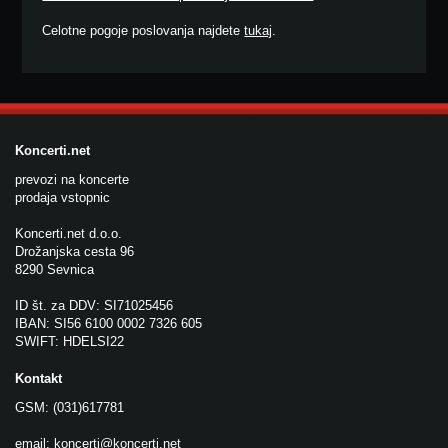
Celotne pogoje poslovanja najdete
tukaj
.
Koncerti.net
prevozi na koncerte
prodaja vstopnic
Koncerti.net d.o.o.
Drožanjska cesta 96
8290 Sevnica
ID št. za DDV: SI71025456
IBAN: SI56 6100 0002 7326 605
SWIFT: HDELSI22
Kontakt
GSM: (031)617781
email:
koncerti@koncerti.net