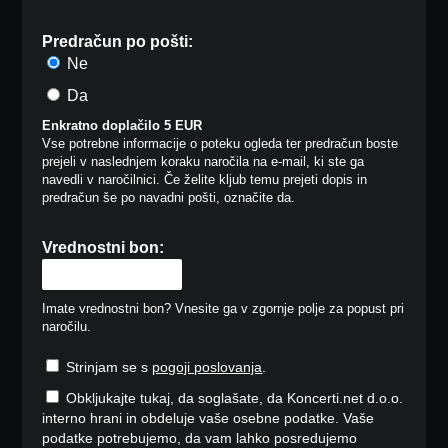
Predračun po pošti:
Ne
Da
Enkratno doplačilo 5 EUR
Vse potrebne informacije o poteku ogleda ter predračun boste
prejeli v naslednjem koraku naročila na e-mail, ki ste ga
navedli v naročilnici. Če želite kljub temu prejeti dopis in
predračun še po navadni pošti, označite da.
Vrednostni bon:
Imate vrednostni bon? Vnesite ga v zgornje polje za popust pri
naročilu.
Strinjam se s
pogoji poslovanja
.
Obkljukajte tukaj, da soglašate, da Koncerti.net d.o.o.
interno hrani in obdeluje vaše osebne podatke. Vaše
podatke potrebujemo, da vam lahko posredujemo